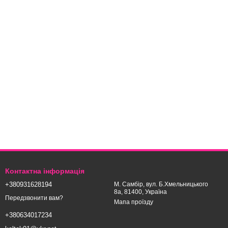
Контактна інформація
+380931628194
М. Самбір, вул. Б.Хмельницького
8а, 81400, Україна
Передзвонити вам?
Мапа проїзду
+380634017234