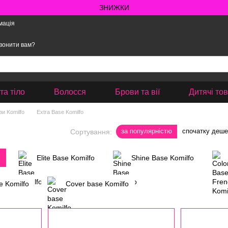
ЗНИЖКИ
мація
вонити вам?
та тіло
Волосся
Брови та вії
Дитячі то
и Komilfo
Extra Base Komilfo
за популярністю
спочатку деш
Сортування:
Elite Base Komilfo
Shine Base Komilfo
e Komilfo
Cover base Komilfo