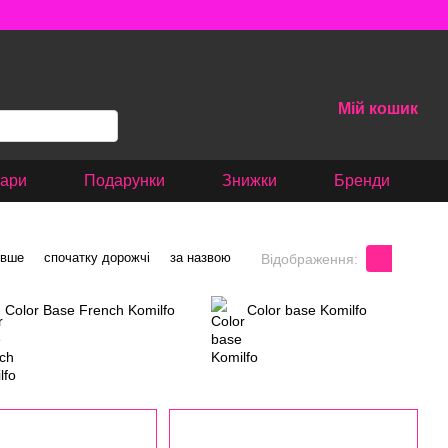
Мій кошик
вари
Подарунки
Знижки
Бренди
евше
спочатку дорожчі
за назвою
Відображення:
Color Base French Komilfo
Color base Komilfo