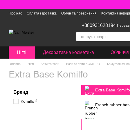
Перейти до основного контенту
Про нас
Оплата і доставка
Обмін та повернення
Контактна інфор
+380931628194
Передз
Нігті
Декоративна косметика
Обличчя 
Головна
Нігті
Бази та топи
Бази та топи KOMILFO
Камуфляючі баз
Extra Base Komilfo
Extra Base Komilfo
Бренд
5
Komilfo
French rubber bas