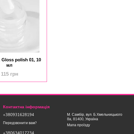
Gloss polish 01, 10
мл
115 грн
Контактна інформація
+380931628194
М. Самбір, вул. Б.Хмельницького
8а, 81400, Україна
Передзвонити вам?
Мапа проїзду
+380634017234