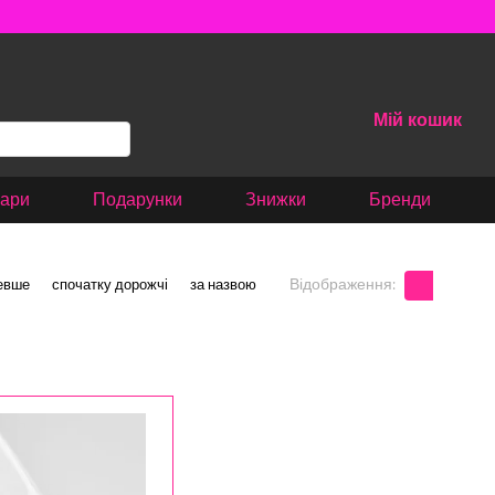
Мій кошик
вари
Подарунки
Знижки
Бренди
Відображення:
евше
спочатку дорожчі
за назвою