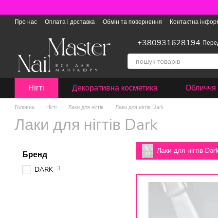
Перейти до основного контенту
Про нас
Оплата і доставка
Обмін та повернення
Контактна інфор
+380931628194
Пере
Нігті
Декоративна косметика
Обличчя 
Головна
Нігті
Лаки для нігтів
Лаки для нігтів Dark
Лаки для нігтів Dark
Лаки для нігтів Dar
Бренд
3
DARK