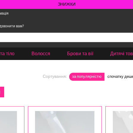
ЗНИЖКИ
мація
дзвонити вам?
та тіло
Волосся
Брови та вії
Дитячі то
Сортування:
за популярністю
спочатку деш
k