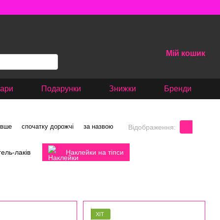
Мій кошик
вари
Подарунки
Знижки
Бренди
евше
спочатку дорожчі
за назвою
Відображення:
гель-лаків
Наклейки на тіпси
ХІТ