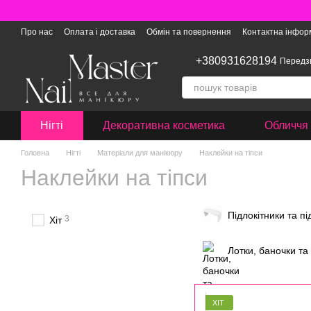
Перейти до основного контенту
Про нас
Оплата і доставка
Обмін та повернення
Контактна інфор
+380931628194
Передз
Нігті
Декоративна косметика
Обличчя 
Головна
Нігті
Матеріали для манікюру
Наклейки на тіпси
Наклейки на тіпси
Підлокітники та пі
3
Хіт
Лотки, баночки та
ХІТ