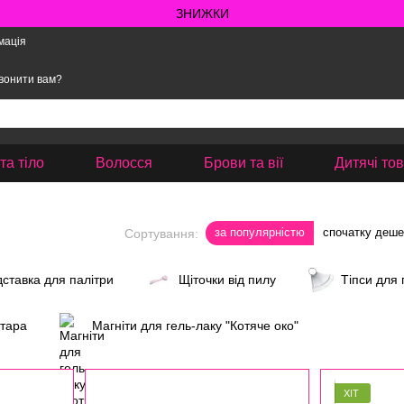
ЗНИЖКИ
мація
вонити вам?
та тіло
Волосся
Брови та вії
Дитячі то
за популярністю
спочатку деш
Сортування:
дставка для палітри
Щіточки від пилу
Тіпси для 
 тара
Магніти для гель-лаку "Котяче око"
ХІТ