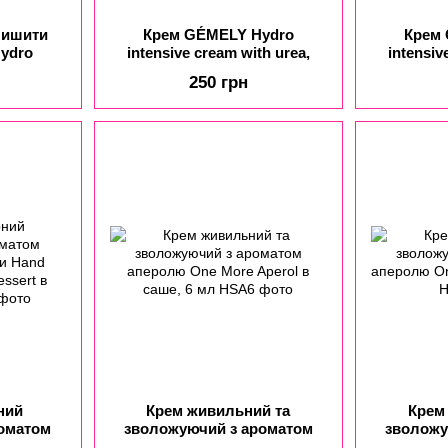
лишити
Крем GÉMELY Hydro
Крем
Hydro
intensive cream with urea,
intensiv
h urea,
floral & praline /
tob
250 грн
/
Гідроінтенсивний крем з
Гідроін
 крем з
сечовиною, квіткове
сечовино
усова
праліне, 30 мл
л
ний
Крем живильний та
Крем
оматом
зволожуючий з ароматом
зволожу
ми Hand
аперолю One More Aperol в
аперолю O