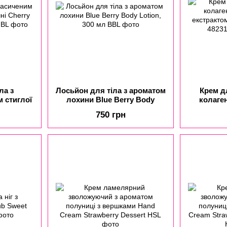
ла з
Лосьйон для тіла з ароматом
Крем дл
 стиглої
лохини Blue Berry Body
колаге
Lotion,
Lotion, 300 мл
екстракто
750 грн