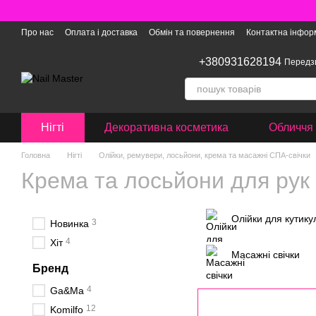
Перейти до основного контенту
Про нас
Оплата і доставка
Обмін та повернення
Контактна інфор
+380931628194
Передз
Нігті
Декоративна косметика
Обличчя 
Головна
Нігті
Олійки, ремувери, лосьйони, крема та масажні СПА-свічки
Крема та лосьйони для рук 
Олійки для кутику
3
Новинка
4
Хіт
Масажні свічки
Бренд
4
Ga&Ma
12
Komilfo