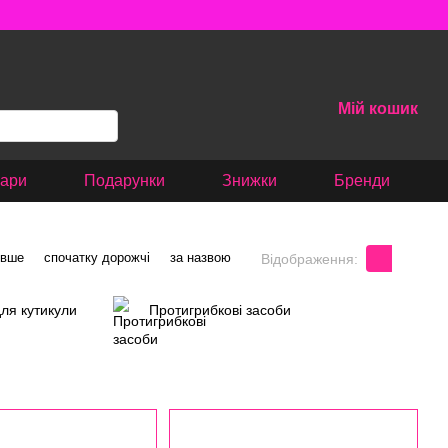
Мій кошик
вари
Подарунки
Знижки
Бренди
евше
спочатку дорожчі
за назвою
Відображення:
ля кутикули
Протигрибкові засоби