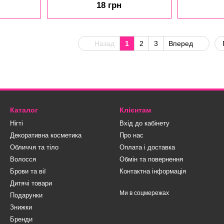
18 грн
essert в
саше, 6 мл
Назад
1
2
3
Вперед
Каталог
Клієнтам
Нігті
Вхід до кабінету
Декоративна косметика
Про нас
Обличчя та тіло
Оплата і доставка
Волосся
Обмін та повернення
Брови та вії
Контактна інформація
Дитячі товари
Ми в соцмережах
Подарунки
Знижки
Бренди