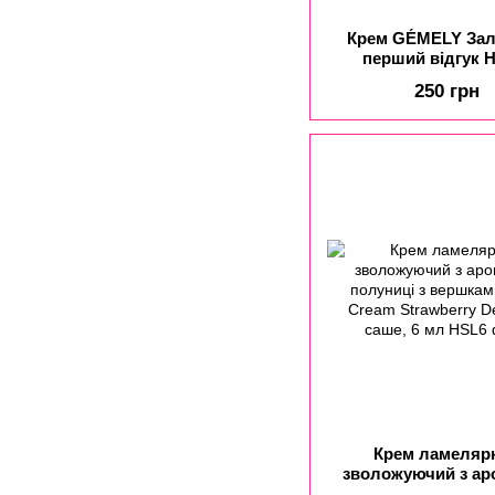
Крем GÉMELY За
перший відгук 
intensive cream wit
250 грн
citrus vanilla 
Гідроінтенсивний
сечовиною, цитр
ваніль, 30 м
Крем ламеляр
зволожуючий з ар
полуниці з вершка