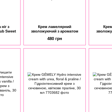
 ніг з
Крем ламелярний
Кре
ub Sweet
зволожуючий з ароматом
зволожу
полуниці з вершками Hand
полуниці
480 грн
Cream Strawberry Dessert
Cream Str