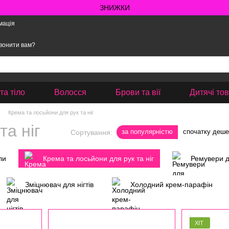
ЗНИЖКИ
мація
вонити вам?
та тіло
Волосся
Брови та вії
Дитячі то
Крема та лосьйони для рук та ніг
та ніг
за популярністю
спочатку деш
Сортування:
ли
Крема та лосьйони для рук та ніг
Ремувери д
Зміцнювач для нігтів
Холодний крем-парафін
ХІТ