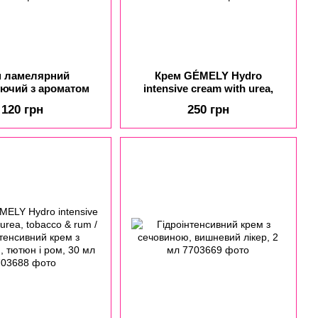
м ламелярний
Крем GÉMELY Hydro
ючий з ароматом
intensive cream with urea,
 з вершками Hand
cherry liqueur /
120 грн
250 грн
awberry Dessert, 30
Гідроінтенсивний крем з
мл
сечовиною, вишневий лікер,
30 мл