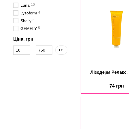
10
Luna
4
Lysoform
6
Shelly
5
GEMELY
Ціна, грн
Від Ціна, грн
До Ціна, грн
ОК
Лізодерм Релакс,
74 грн