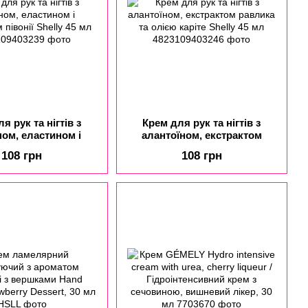
я рук та нігтів з
Крем для рук та нігтів з
ном, еластином і
алантоїном, екстрактом
м півонії Shelly 45
равлика та олією каріте
108 грн
108 грн
мл
Shelly 45 мл