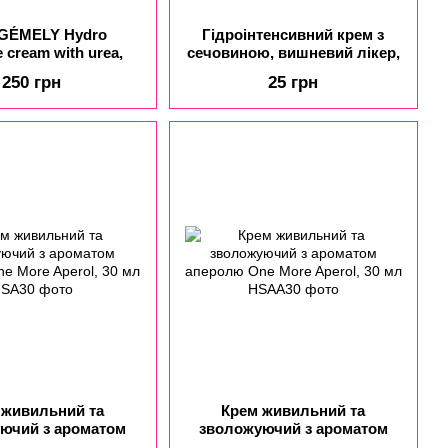
 GÉMELY Hydro
Гідроінтенсивний крем з
e cream with urea,
сечовиною, вишневий лікер,
acco & rum /
2 мл
250 грн
25 грн
тенсивний крем з
ю, тютюн і ром, 30
мл
 живильний та
Крем живильний та
ючий з ароматом
зволожуючий з ароматом
ne More Aperol, 30
аперолю One More Aperol, 30