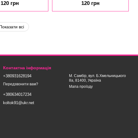
120 грн
120 грн
мл
мл
Показати всі
Контактна інформація
+380931628194
М. Самбір, вул. Б.Хмельницького
8а, 81400, Україна
Передзвонити вам?
Мапа проїзду
+380634017234
koltok91@ukr.net