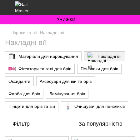
ЗНИЖКИ
Брови та вії
Накладні вії
Накладні вії
Матеріали для нарощування
Накладні вії
Фіксатори та гелі для брів
Пензлики для брів
Оксиданти
Аксесуари для вій та брів
Фарба для брів
Ламінування брів
Пінцети для брів та вій
Очищувач для пензликів
Фільтр
За популярністю