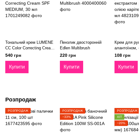
Тональний крем LUMENE
Пензлик двосторонній
Крем для рук 
CC Color Correcting Cream
Edlen Multibrush
алантоїном,
SPF MEDIUM, 30 мл
равлика та о
540 грн
220 грн
108 грн
Shelly 45 мл
Купити
Купити
Купити
Розпродаж
РОЗПРОДАЖ
РОЗПРОДАЖ
РОЗПРОДАЖ
−33%
ХІТ
−20%