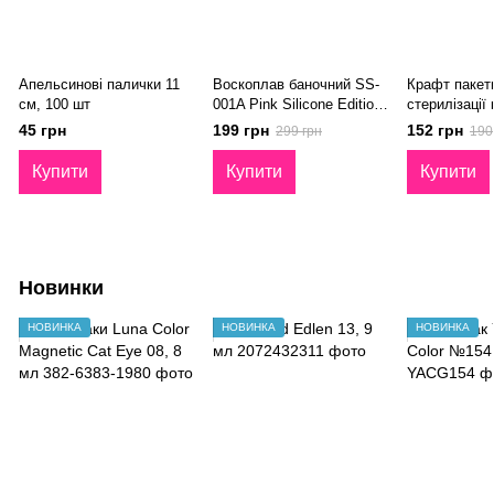
Апельсинові палички 11
Воскоплав баночний SS-
Крафт пакет
см, 100 шт
001A Pink Silicone Edition
стерилізації
100W
Dezik 100шт 
45 грн
199 грн
152 грн
299 грн
190
Купити
Купити
Купити
Новинки
НОВИНКА
НОВИНКА
НОВИНКА