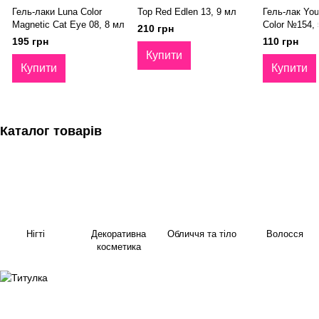
Гель-лаки Luna Color
Top Red Edlen 13, 9 мл
Гель-лак You
Magnetic Cat Eye 08, 8 мл
Color №154, 
210 грн
195 грн
110 грн
Купити
Купити
Купити
Каталог товарів
Нігті
Декоративна
Обличчя та тіло
Волосся
косметика