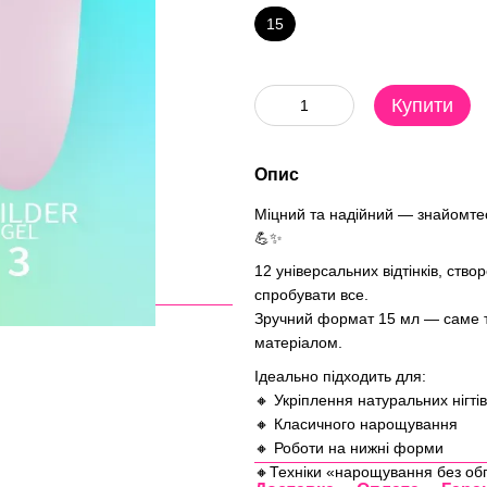
15
Купити
Опис
Міцний та надійний — знайомтес
💪✨
12 універсальних відтінків, ство
спробувати все.
Зручний формат 15 мл — саме те
матеріалом.
Ідеально підходить для:
🔸 Укріплення натуральних нігтів
🔸 Класичного нарощування
🔸 Роботи на нижні форми
🔸Техніки «нарощування без о