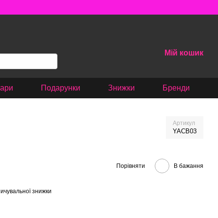
Мій кошик
вари
Подарунки
Знижки
Бренди
Артикул
YACB03
Порівняти
В бажання
ичувальної знижки