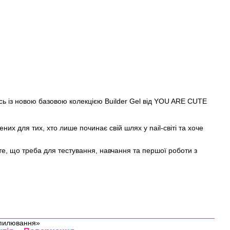
ь із новою базовою колекцією Builder Gel від YOU ARE CUTE
рених для тих, хто лише починає свій шлях у nail-світі та хоче
, що треба для тестування, навчання та першої роботи з
бпилювання»