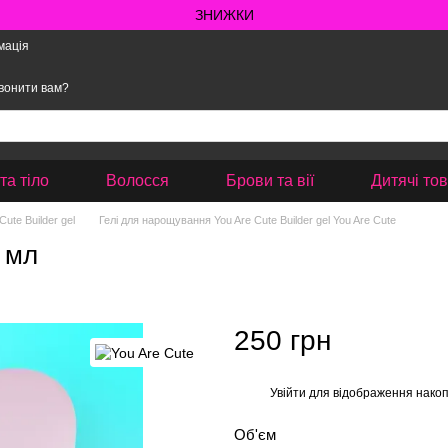
ЗНИЖКИ
мація
вонити вам?
та тіло
Волосся
Брови та вії
Дитячі то
ute Builder gel
Гелі для нарощування You Are Cute Builder gel You Are Cute
5 мл
250 грн
Увійти
для відображення накоп
%
Об'єм