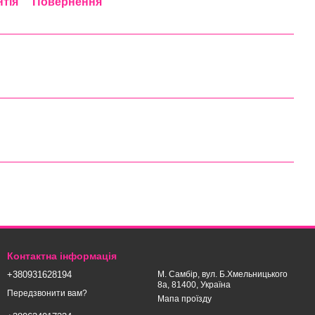
нтія
Повернення
Контактна інформація
+380931628194
М. Самбір, вул. Б.Хмельницького
8а, 81400, Україна
Передзвонити вам?
Мапа проїзду