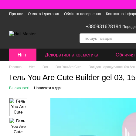
Перейти до основного контенту
Про нас
Оплата і доставка
Обмін та повернення
Контактна інфор
+380931628194
Передз
Нігті
Декоративна косметика
Обличчя 
Головна
Нігті
Гелі
Гелі You Are Cute
Гелі для нарощування You Are C
Гель You Are Cute Builder gel 03, 1
В наявності
Написати відгук