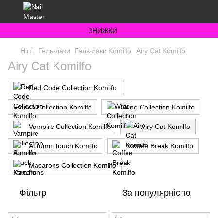
ЗНИЖКИ
Нігті
Гель-лаки
Гель-лаки Komilfo
Airy Cat Komilfo
Airy Cat Komilfo
Red Code Collection Komilfo
French Collection Komilfo
Wine Collection Komilfo
Vampire Collection Komilfo
Airy Cat Komilfo
Autumn Touch Komilfo
Coffee Break Komilfo
Macarons Collection Komilfo
Фільтр
За популярністю