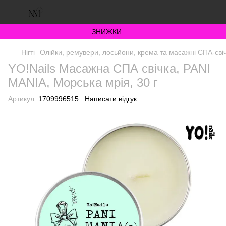
ЗНИЖКИ
Нігті
Олійки, ремувери, лосьйони, крема та масажні СПА-сві
YO!Nails Масажна СПА свічка, PANI
MANIA, Морська мрія, 30 г
Артикул:
1709996515
Написати відгук