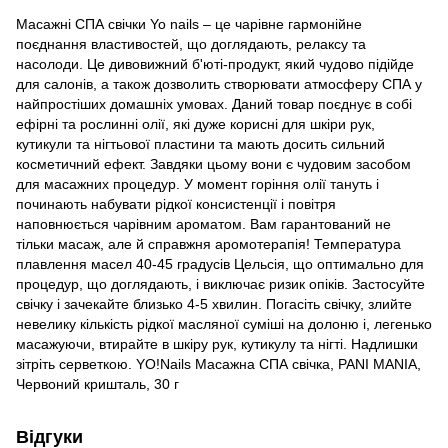
Масажні СПА свічки Yo nails – це чарівне гармонійне
поєднання властивостей, що доглядають, релаксу та
насолоди. Це дивовижний б'юті-продукт, який чудово підійде
для салонів, а також дозволить створювати атмосферу СПА у
найпростіших домашніх умовах. Даний товар поєднує в собі
ефірні та рослинні олії, які дуже корисні для шкіри рук,
кутикули та нігтьової пластини та мають досить сильний
косметичний ефект. Завдяки цьому вони є чудовим засобом
для масажних процедур. У момент горіння олії тануть і
починають набувати рідкої консистенції і повітря
наповнюється чарівним ароматом. Вам гарантований не
тільки масаж, але й справжня аромотерапія! Температура
плавлення масел 40-45 градусів Цельсія, що оптимально для
процедур, що доглядають, і виключає ризик опіків. Застосуйте
свічку і зачекайте близько 4-5 хвилин. Погасіть свічку, злийте
невелику кількість рідкої масляної суміші на долоню і, легенько
масажуючи, втирайте в шкіру рук, кутикулу та нігті. Надлишки
зітріть серветкою. YO!Nails Масажна СПА свічка, PANI MANIA,
Червоний кришталь, 30 г
Відгуки