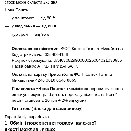
строк може скласти 2-3 дня.
Нова Пошта
у поштомат — від 80 ₴
у відділення — від 80 ₴
курʼєром — від 95 ₴
Оплата за реквізитами
ФОП Колток Тетяна Михайлівна
Код отримувача: 3354004188
Рахунок отримувача: UA463052990000026004021030586
Назва банку: АТ КБ "ПРИВАТБАНК"
Оплата на картку Приватбанк
ФОП Колток Тетяна
Михайлівна 4246 0010 0546 8065
Післяплата «Нова Пошта»
(Комісію за пересилку коштів
оплачує покупець. Вартість переказу післяплати Нової
пошти становить 20 грн + 2% від суми)
Готівкою (тільки для самовивозу)
Гарантія від виробника.
1. Обмін і повернення товару
належної
якості
можливі, якщо: