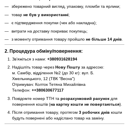
збережено товарний вигляд, упаковку, пломби та ярлики;
товар
не був у використанні
;
є підтвердження покупки (чек або накладна);
витрати на доставку покриває покупець;
з моменту отримання товару пройшло
не більше 14 днів
.
2. Процедура обміну/повернення:
Зв’яжіться з нами:
+380931628194
Надішліть товар через
Нову Пошту
за адресою:
м. Самбір, відділення №2 (до 30 кг): вул. Б.
Хмельницького, 12 (ТВК "Весна")
Отримувач: Колток Тетяна Михайлівна
Телефон:
+
+380630677117
Повідомте номер ТТН та
розрахунковий рахунок
для
повернення коштів (
на картку кошти не повертаються
).
Після отримання товару, протягом
3 робочих днів
кошти
будуть повернені або надіслано товар на заміну.