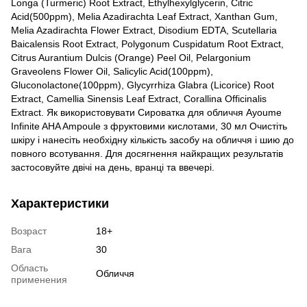
Longa (Turmeric) Root Extract, Ethylhexylglycerin, Citric
Acid(500ppm), Melia Azadirachta Leaf Extract, Xanthan Gum,
Melia Azadirachta Flower Extract, Disodium EDTA, Scutellaria
Baicalensis Root Extract, Polygonum Cuspidatum Root Extract,
Citrus Aurantium Dulcis (Orange) Peel Oil, Pelargonium
Graveolens Flower Oil, Salicylic Acid(100ppm),
Gluconolactone(100ppm), Glycyrrhiza Glabra (Licorice) Root
Extract, Camellia Sinensis Leaf Extract, Corallina Officinalis
Extract. Як використовувати Сироватка для обличчя Ayoume
Infinite AHA Ampoule з фруктовими кислотами, 30 мл Очистіть
шкіру і нанесіть необхідну кількість засобу на обличчя і шию до
повного всотування. Для досягнення найкращих результатів
застосовуйте двічі на день, вранці та ввечері.
Характеристики
Возраст
18+
Вага
30
Область
Обличчя
применения