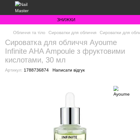
ЗНИЖКИ
Обличчя та тіло
Сироватки для обличчя
Сироватки для обл
Сироватка для обличчя Ayoume
Infinite AHA Ampoule з фруктовими
кислотами, 30 мл
Артикул:
1788736874
Написати відгук