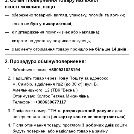
1. Обмін і повернення товару
належної
якості
можливі, якщо:
збережено товарний вигляд, упаковку, пломби та ярлики;
товар
не був у використанні
;
є підтвердження покупки (чек або накладна);
витрати на доставку покриває покупець;
з моменту отримання товару пройшло
не більше 14 днів
.
2. Процедура обміну/повернення:
Зв’яжіться з нами:
+380931628194
Надішліть товар через
Нову Пошту
за адресою:
м. Самбір, відділення №2 (до 30 кг): вул. Б.
Хмельницького, 12 (ТВК "Весна")
Отримувач: Колток Тетяна Михайлівна
Телефон:
+
+380630677117
Повідомте номер ТТН та
розрахунковий рахунок
для
повернення коштів (
на картку кошти не повертаються
).
Після отримання товару, протягом
3 робочих днів
кошти
будуть повернені або надіслано товар на заміну.