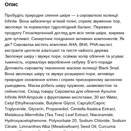
Опис
Пробудіть природне сяяння шкіри — з сироваткою колекції
Infinite. Вона забезпечує м’який пілінг, сприяє звуженню пор,
зволожує та нормалізує гідроліпідний баланс. Переваги
продукту Гіпоалергенний догляд для всіх типів шкіри, зокрема
для чутливої. Синергічне поєднання активних компонентів. Як
діє? Сироватка містить комплекс АНА, ВНА, РНА-кислот,
екстракти центели азіатської та листя чайного дерева.
Зволожує шкіру і звужує пори, освіжає колір обличчя та усуває
тьмяність, нормалізує вироблення себуму. Б’юті-поради
Доповніть сироватку тканинною маскою колекції Black Snail.
Вона зволожує шкіру та звужує розширені пори, активізує
природне оновлення клітин і сприяє прискореному загоєнню
ушкоджень. Маска робить шкіру пружною, шовковистою та
сяйнистою. Склад товару Сироватка для обличчя Ayoume
Infinite AHA Ampoule з фруктовими кислотами, 30 мл Water,
Cetyl Ethylhexanoate, Butylene Glycol, Caprylic/Capric
Triglyceride, Glycerin, Propanediol, Centella Asiatica Extract,
Melaleuca Alternifolia (Tea Tree) Leaf Extract, Niacinamide,
Hydroxyacetophenone, Polysorbate 20, Sodium Chloride, Sodium
Citrate, Limnanthes Alba (Meadowfoam) Seed Oil, Curcuma