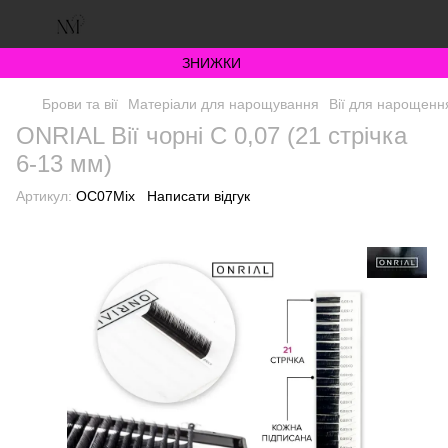
ЗНИЖКИ
Брови та вії
Матеріали для нарощування
Вії для нарощенн
ONRIAL Вії чорні С 0,07 (21 стрічка
6-13 мм)
Артикул:
OC07Mix
Написати відгук