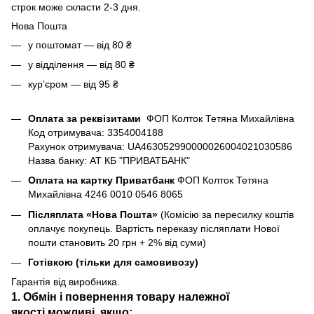
строк може скласти 2-3 дня.
Нова Пошта
у поштомат — від 80 ₴
у відділення — від 80 ₴
курʼєром — від 95 ₴
Оплата за реквізитами
ФОП Колток Тетяна Михайлівна
Код отримувача: 3354004188
Рахунок отримувача: UA463052990000026004021030586
Назва банку: АТ КБ "ПРИВАТБАНК"
Оплата на картку Приватбанк
ФОП Колток Тетяна
Михайлівна 4246 0010 0546 8065
Післяплата «Нова Пошта»
(Комісію за пересилку коштів
оплачує покупець. Вартість переказу післяплати Нової
пошти становить 20 грн + 2% від суми)
Готівкою (тільки для самовивозу)
Гарантія від виробника.
1. Обмін і повернення товару
належної
якості
можливі, якщо: