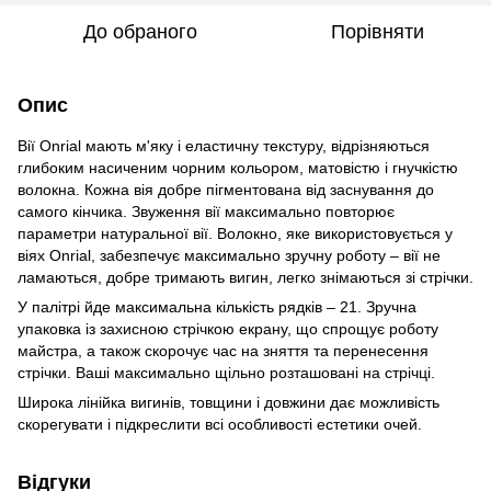
До обраного
Порівняти
Опис
Вії Onrial мають м'яку і еластичну текстуру, відрізняються
глибоким насиченим чорним кольором, матовістю і гнучкістю
волокна. Кожна вія добре пігментована від заснування до
самого кінчика. Звуження вії максимально повторює
параметри натуральної вії. Волокно, яке використовується у
віях Onrial, забезпечує максимально зручну роботу – вії не
ламаються, добре тримають вигин, легко знімаються зі стрічки.
У палітрі йде максимальна кількість рядків – 21. Зручна
упаковка із захисною стрічкою екрану, що спрощує роботу
майстра, а також скорочує час на зняття та перенесення
стрічки. Ваші максимально щільно розташовані на стрічці.
Широка лінійка вигинів, товщини і довжини дає можливість
скорегувати і підкреслити всі особливості естетики очей.
Відгуки