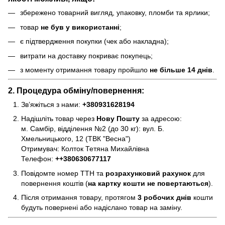
збережено товарний вигляд, упаковку, пломби та ярлики;
товар
не був у використанні
;
є підтвердження покупки (чек або накладна);
витрати на доставку покриває покупець;
з моменту отримання товару пройшло
не більше 14 днів
.
2. Процедура обміну/повернення:
Зв’яжіться з нами:
+380931628194
Надішліть товар через
Нову Пошту
за адресою:
м. Самбір, відділення №2 (до 30 кг): вул. Б.
Хмельницького, 12 (ТВК "Весна")
Отримувач: Колток Тетяна Михайлівна
Телефон:
+
+380630677117
Повідомте номер ТТН та
розрахунковий рахунок
для
повернення коштів (
на картку кошти не повертаються
).
Після отримання товару, протягом
3 робочих днів
кошти
будуть повернені або надіслано товар на заміну.