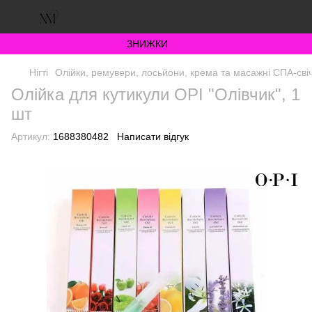
ЗНИЖКИ
Нігті
Олійки, ремувери, лосьйони, крема та масажні СПА-сві
Олійка для кутикули OPI "Олівчик", 1
шт
Артикул:
1688380482
Написати відгук