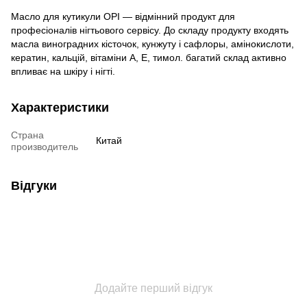
Масло для кутикули OPI — відмінний продукт для
професіоналів нігтьового сервісу. До складу продукту входять
масла виноградних кісточок, кунжуту і сафлоры, амінокислоти,
кератин, кальцій, вітаміни А, Е, тимол. багатий склад активно
впливає на шкіру і нігті.
Характеристики
Страна
Китай
производитель
Відгуки
Додайте перший відгук