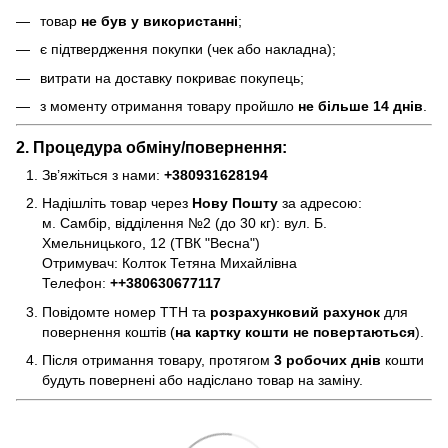
товар
не був у використанні
;
є підтвердження покупки (чек або накладна);
витрати на доставку покриває покупець;
з моменту отримання товару пройшло
не більше 14 днів
.
2. Процедура обміну/повернення:
Зв’яжіться з нами:
+380931628194
Надішліть товар через
Нову Пошту
за адресою:
м. Самбір, відділення №2 (до 30 кг): вул. Б.
Хмельницького, 12 (ТВК "Весна")
Отримувач: Колток Тетяна Михайлівна
Телефон:
+
+380630677117
Повідомте номер ТТН та
розрахунковий рахунок
для
повернення коштів (
на картку кошти не повертаються
).
Після отримання товару, протягом
3 робочих днів
кошти
будуть повернені або надіслано товар на заміну.