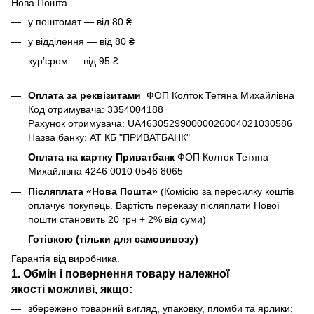
Нова Пошта
у поштомат — від 80 ₴
у відділення — від 80 ₴
курʼєром — від 95 ₴
Оплата за реквізитами
ФОП Колток Тетяна Михайлівна
Код отримувача: 3354004188
Рахунок отримувача: UA463052990000026004021030586
Назва банку: АТ КБ "ПРИВАТБАНК"
Оплата на картку Приватбанк
ФОП Колток Тетяна
Михайлівна 4246 0010 0546 8065
Післяплата «Нова Пошта»
(Комісію за пересилку коштів
оплачує покупець. Вартість переказу післяплати Нової
пошти становить 20 грн + 2% від суми)
Готівкою (тільки для самовивозу)
Гарантія від виробника.
1. Обмін і повернення товару
належної
якості
можливі, якщо:
збережено товарний вигляд, упаковку, пломби та ярлики;