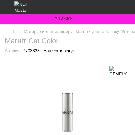
ЗНИЖКИ
Нігті
Матеріали для манікюру
Магніти для гель-лаку "Котяче
Магніт Cat Color
Артикул:
7703623
Написати відгук