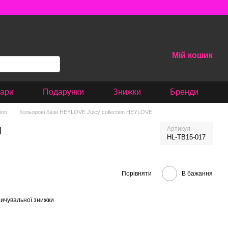
Мій кошик
вари
Подарунки
Знижки
Бренди
ion
Кольорові бази HEYLOVE Juicy collection HEYLOVE
л
Артикул
HL-TB15-017
Порівняти
В бажання
ичувальної знижки