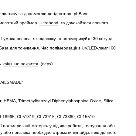
 пластину за допомогою дегідратора
phBond
.
езкислотний праймер
Ultrabond
та дочекайтеся повного
и
Гумова основа
як підложку та полімеризуйте 30 секунд.
База для тонування. Час полімеризації в UV/LED-лампі 60
ть
фінішне покриття
(верх).
NAILSMADE"
, HEMA, Trimethylbenzoyl Diphenylphosphine Oxide, Silica
 18965, CI 51319, CI 73915, CI 73360, CI 15510.
полімеризації матеріалу під час роботи, тестування або
ну або пензлика необхідно отримати якнайдалі від денного