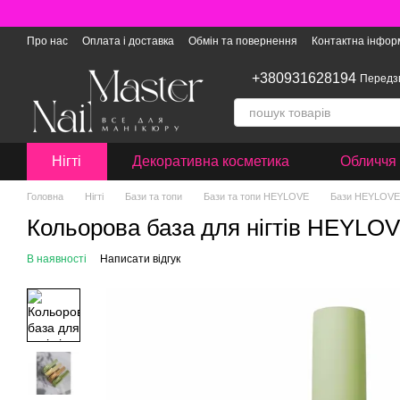
Перейти до основного контенту
Про нас
Оплата і доставка
Обмін та повернення
Контактна інфор
+380931628194
Передз
Нігті
Декоративна косметика
Обличчя 
Головна
Нігті
Бази та топи
Бази та топи HEYLOVE
Бази HEYLOVE 
Кольорова база для нігтів HEYLO
В наявності
Написати відгук