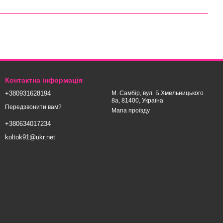
Контактна інформація
+380931628194
М. Самбір, вул. Б.Хмельницького
8а, 81400, Україна
Передзвонити вам?
Мапа проїзду
+380634017234
koltok91@ukr.net