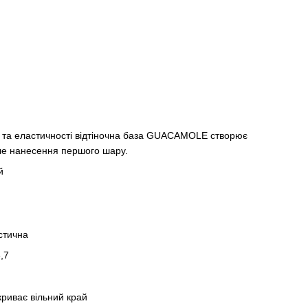
і та еластичності відтіночна база GUACAMOLE створює
сле нанесення першого шару.
й
стична
,7
риває вільний край