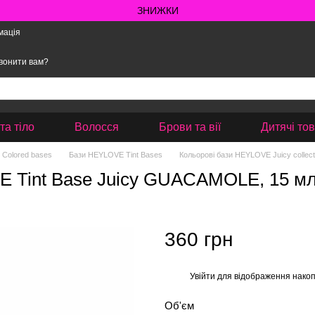
ЗНИЖКИ
мація
вонити вам?
та тіло
Волосся
Брови та вії
Дитячі то
Colored bases
Бази HEYLOVE Tint Bases
Кольорові бази HEYLOVE Juicy collect
VE Tint Base Juicy GUACAMOLE, 15 м
360 грн
Увійти
для відображення накоп
%
Об'єм