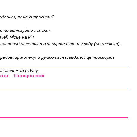
льбашки, як це виправити?
ле не витягуйте пензлик.
е!) місце на ніч.
иленовий пакетик та занурте в теплу воду (по плечики).
ередовищі молекули рухаються швидше, і це прискорює
о легше за рідину.
нтія
Повернення