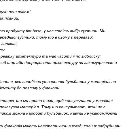
рухи пензликом!
та повний.
ю продукту tint base, у нас стоїть вибір густини. Ми
ередньої густини, тому що в цьому є переваги:
е затікає;
ль;
ревірку архітектури та має часити її по відблиску;
гий шар аби допрацювати архітектуру чи закамуфлювати
нання, яке запобігає утворенню бульбашок у матеріалі на
пігменту до розливу у флакони.
тнерів, що ми проти того, щоб консультант у магазині
і показував матеріал. Тому що консультант, який не є
зликом можна наробити бульбашок, навіть не усвідомлюючи
ки флаконів мають неестетичний вигляд, коли їх забруднили