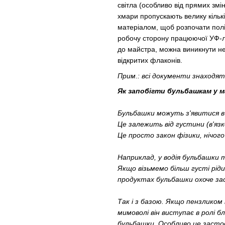
світла (особливо від прямих змі
хмари пропускають велику кільк
матеріалом, щоб розпочати пол
робочу сторону працюючої УФ-ла
до майстра, можна виникнути не
відкритих флаконів.
Прим.: всі документи знаходят
Як запобігти бульбашкам у м
Бульбашки можуть з'явитися в б
Це залежить від густини (в'язк
Це просто закон фізики, нічого
Наприклад, у водія бульбашки 
Якщо візьмемо більш густі рід
продуктах бульбашки охоче зас
Так і з базою. Якщо пензликом
мимоволі він виступає в ролі 
бульбашки. Особливо це застос