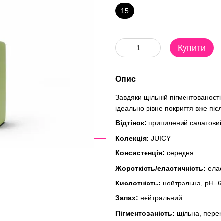
15
Купити
Опис
Завдяки щільній пігментованост
ідеально рівне покриття вже пі
Відтінок:
припилений салатови
Колекція:
JUICY
Консистенція:
середня
Жорсткість/еластичність:
ела
Кислотність:
нейтральна, pH=6
Запах:
нейтральний
Пігментованість:
щільна, перек