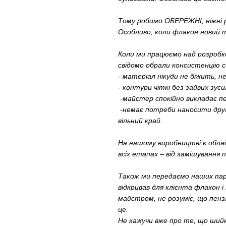
Тому робимо ОБЕРЕЖНІ, ніжні 
Особливо, коли флакон новий 
Коли ми працюємо над розробко
свідомо обрали консистенцію с
​​​​- матеріал нікуди не біжить, н
- контури чіткі без зайвих зуси
-майстер спокійно викладає пе
-немає потреби наносити дру
вільний край.
На нашому виробництві є облад
всіх етапах – від замішування 
Також ми передаємо наших пар
відкривав для клієнта флакон 
майстром, не розуміє, що пен
це.
Не кажучи вже про те, що ший