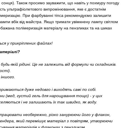
н сонця). Також просимо зауважити, що навіть у похмуру погоду
ість ультрафіолетового випромінювання, яке є достатнім
імеризацію. При фарбуванні тіпса рекомендуємо залишити
мпи вбік від майстра. Якщо тримати увімкнену лампу світлом
бажана полімеризація матеріалу на пензликах та на шиках
ься у прикріплених файлах!
атеріалі?
удь-якій рідині. Це не залежить від формули чи складників.
ості).
 іншого.
тримаються дуже недовго і виходять самі по собі.
ини (мед, густий гель для нарощування тощо) - у цих
еляються і не залишають їх так швидко, як воду.
 працювати необережно, різко занурюючи його у флакон,
блендера, який перемішує матеріал з повітрям, утворюючи
ування матеріалів у флаконах з пензликом.