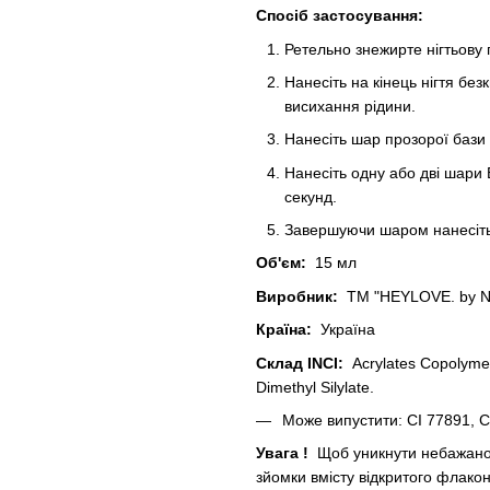
Спосіб застосування:
Ретельно знежирте нігтьову
Нанесіть на кінець нігтя б
висихання рідини.
Нанесіть шар прозорої баз
Нанесіть одну або дві шари 
секунд.
Завершуючи шаром нанесі
Об'єм:
15 мл
Виробник:
ТМ "HEYLOVE. by 
Країна:
Україна
Склад INCI:
Acrylates Copolymer
Dimethyl Silylate.
Може випустити: CI 77891, CI
Увага
!
Щоб уникнути небажаної 
зйомки вмісту відкритого флако