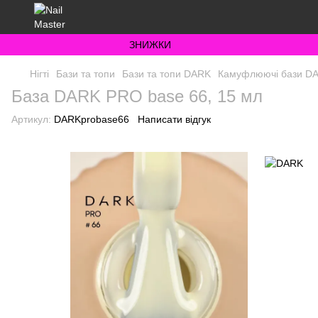
ЗНИЖКИ
Нігті
Бази та топи
Бази та топи DARK
Камуфлюючі бази D
База DARK PRO base 66, 15 мл
Артикул:
DARKprobase66
Написати відгук