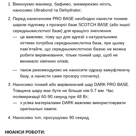
Виконуємо манікюр, бафимо, знежирюємо ніготь,
наносимо Ultrabond та Dehydrator;
Перед нанесенням PRO BASE необхідно нанести тонким
шаром підложку з прозорої бази SCOTCH BASE (або іншої
середньокислотної бази) для кращого зчеплення:
це важливо, тому що для адгезії з натуральними
нігтями потрібна середньокислотна база, при цьому
пам’ятайте, що середньокислотною базою не можна
робити вирівнювання, тільки тонкий шар, щоб не
виникало хімічних опіків;
також рекомендуємо не наносити одразу камуфлюючу
базу, а нанести саме прозору спочатку).
Наносимо тонкий або вирівнюючий шар DARK PRO BASE.
Товщина шару має бути не більше ніж 0.7 мм. Час
полімеризації 60-90 секунд при 48 Вт;
з усіма матеріалами DARK важливо використовувати
оригінальні лампи.
Наносимо топ, просушуємо 90 секунд.
НЮАНСИ РОБОТИ: