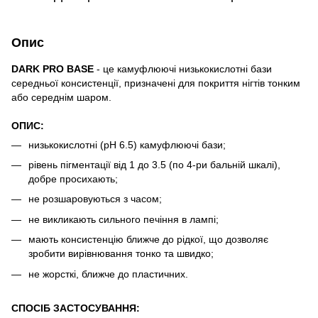
Опис
DARK PRO BASE
- це камуфлюючі низькокислотні бази
середньої консистенції, призначені для покриття нігтів тонким
або середнім шаром.
ОПИС:
низькокислотні (pH 6.5) камуфлюючі бази;
рівень пігментації від 1 до 3.5 (по 4-ри бальній шкалі),
добре просихають;
не розшаровуються з часом;
не викликають сильного печіння в лампі;
мають консистенцію ближче до рідкої, що дозволяє
зробити вирівнювання тонко та швидко;
не жорсткі, ближче до пластичних.
СПОСІБ ЗАСТОСУВАННЯ: