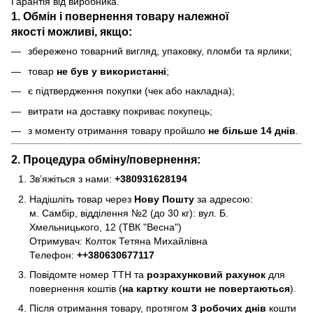
Гарантія від виробника.
1. Обмін і повернення товару
належної
якості
можливі, якщо:
збережено товарний вигляд, упаковку, пломби та ярлики;
товар
не був у використанні
;
є підтвердження покупки (чек або накладна);
витрати на доставку покриває покупець;
з моменту отримання товару пройшло
не більше 14 днів
.
2. Процедура обміну/повернення:
Зв’яжіться з нами:
+380931628194
Надішліть товар через
Нову Пошту
за адресою:
м. Самбір, відділення №2 (до 30 кг): вул. Б.
Хмельницького, 12 (ТВК "Весна")
Отримувач: Колток Тетяна Михайлівна
Телефон:
+
+380630677117
Повідомте номер ТТН та
розрахунковий рахунок
для
повернення коштів (
на картку кошти не повертаються
).
Після отримання товару, протягом
3 робочих днів
кошти