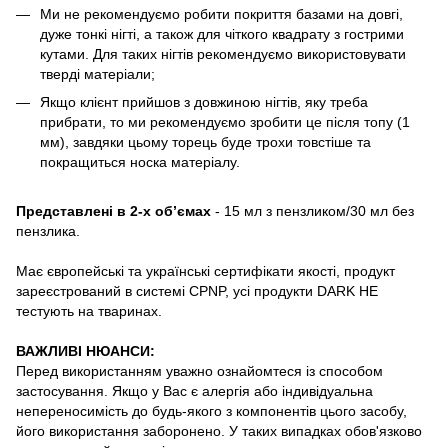
Ми не рекомендуємо робити покриття базами на довгі,
дуже тонкі нігті, а також для чіткого квадрату з гострими
кутами. Для таких нігтів рекомендуємо використовувати
тверді матеріали;
Якщо клієнт прийшов з довжиною нігтів, яку треба
прибрати, то ми рекомендуємо зробити це після топу (1
мм), завдяки цьому торець буде трохи товстіше та
покращиться носка матеріалу.
Представлені в 2-х об’ємах
- 15 мл з пензликом/30 мл без
пензлика.
Має європейські та українські сертифікати якості, продукт
зареєстрований в системі CPNP, усі продукти DARK НЕ
тестують на тваринах.
ВАЖЛИВІ НЮАНСИ:
Перед використанням уважно ознайомтеся із способом
застосування. Якщо у Вас є алергія або індивідуальна
непереносимість до будь-якого з компонентів цього засобу,
його використання заборонено. У таких випадках обов'язково