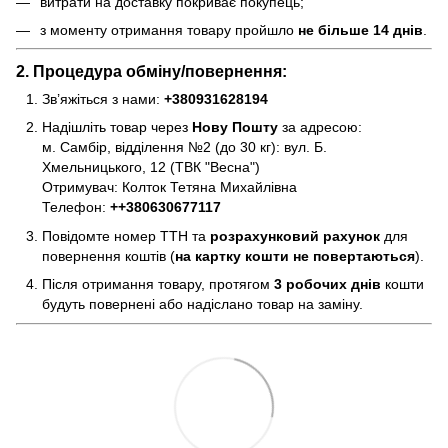
витрати на доставку покриває покупець;
з моменту отримання товару пройшло
не більше 14 днів
.
2. Процедура обміну/повернення:
Зв’яжіться з нами:
+380931628194
Надішліть товар через
Нову Пошту
за адресою:
м. Самбір, відділення №2 (до 30 кг): вул. Б.
Хмельницького, 12 (ТВК "Весна")
Отримувач: Колток Тетяна Михайлівна
Телефон:
+
+380630677117
Повідомте номер ТТН та
розрахунковий рахунок
для
повернення коштів (
на картку кошти не повертаються
).
Після отримання товару, протягом
3 робочих днів
кошти
будуть повернені або надіслано товар на заміну.