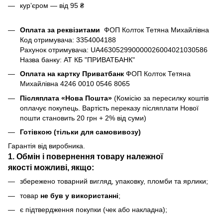
курʼєром — від 95 ₴
Оплата за реквізитами
ФОП Колток Тетяна Михайлівна
Код отримувача: 3354004188
Рахунок отримувача: UA463052990000026004021030586
Назва банку: АТ КБ "ПРИВАТБАНК"
Оплата на картку Приватбанк
ФОП Колток Тетяна
Михайлівна 4246 0010 0546 8065
Післяплата «Нова Пошта»
(Комісію за пересилку коштів
оплачує покупець. Вартість переказу післяплати Нової
пошти становить 20 грн + 2% від суми)
Готівкою (тільки для самовивозу)
Гарантія від виробника.
1. Обмін і повернення товару
належної
якості
можливі, якщо:
збережено товарний вигляд, упаковку, пломби та ярлики;
товар
не був у використанні
;
є підтвердження покупки (чек або накладна);