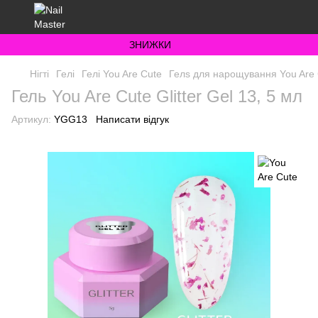
ЗНИЖКИ
Нігті
Гелі
Гелі You Are Cute
Гелs для нарощування You Are C
Гель You Are Cute Glitter Gel 13, 5 мл
Артикул:
YGG13
Написати відгук