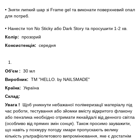
• Зняти липкий шар зі Frame gel та виконати поверхневий опал
для потреб.
• Нанести топ No Sticky або Dark Story та просушити 1-2 хв.
Колір:
прозорий
Консистенція:
середня
Об'єм
:
30 мл
Виробник:
ТМ "HELLO. by NAILSMADE"
Країна:
Україна
Склад:
Увага
!
Щоб уникнути небажаної полімеризації матеріалу під
час роботи, тестування або зйомки вмісту відкритого флакону
або пензлика необхідно отримати якнайдалі від денного світла
(особливо від прямих змін сонця). Також просимо зауважити,
що навіть у похмуру погоду хмари пропускають велику
кількість ультрафіолетового випромінювання, яке є достатнім