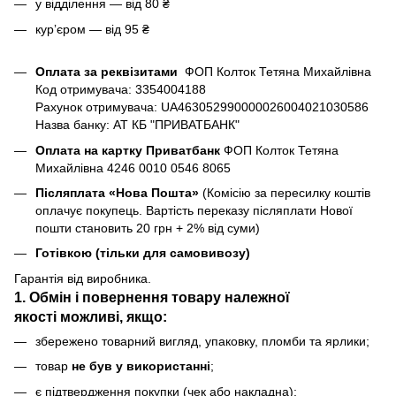
у відділення — від 80 ₴
курʼєром — від 95 ₴
Оплата за реквізитами
ФОП Колток Тетяна Михайлівна
Код отримувача: 3354004188
Рахунок отримувача: UA463052990000026004021030586
Назва банку: АТ КБ "ПРИВАТБАНК"
Оплата на картку Приватбанк
ФОП Колток Тетяна
Михайлівна 4246 0010 0546 8065
Післяплата «Нова Пошта»
(Комісію за пересилку коштів
оплачує покупець. Вартість переказу післяплати Нової
пошти становить 20 грн + 2% від суми)
Готівкою (тільки для самовивозу)
Гарантія від виробника.
1. Обмін і повернення товару
належної
якості
можливі, якщо:
збережено товарний вигляд, упаковку, пломби та ярлики;
товар
не був у використанні
;
є підтвердження покупки (чек або накладна);