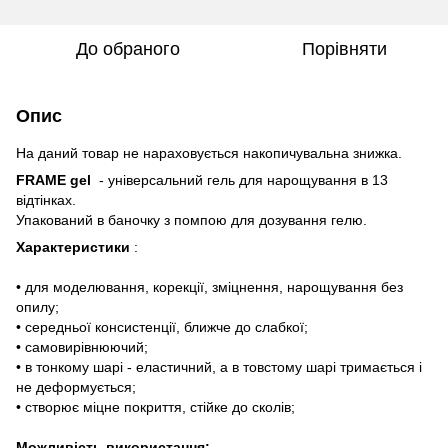
До обраного
Порівняти
Опис
На даний товар не нараховується накопичувальна знижка.
FRAME gel
- універсальний гель для нарощування в 13
відтінках.
Упакований в баночку з помпою для дозування гелю.
Характеристики
:
• для моделювання, корекції, зміцнення, нарощування без
опилу;
• середньої консистенції, ближче до слабкої;
• самовирівнюючий;
• в тонкому шарі - еластичний, а в товстому шарі тримається і
не деформується;
• створює міцне покриття, стійке до сколів;
Можливість використання: