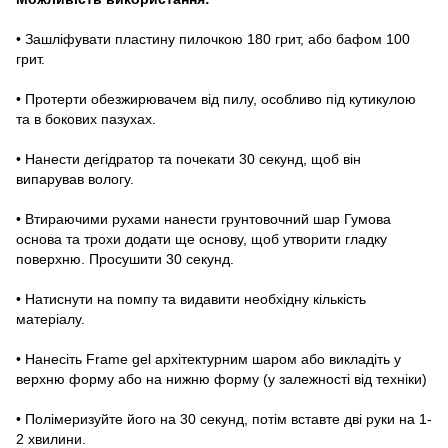
• Зашліфувати пластину пилочкою 180 грит, або бафом 100
грит.
• Протерти обезжирювачем від пилу, особливо під кутикулою
та в бокових пазухах.
• Нанести дегідратор та почекати 30 секунд, щоб він
випарував вологу.
• Втираючими рухами нанести грунтовочний шар Гумова
основа та трохи додати ще основу, щоб утворити гладку
поверхню. Просушити 30 секунд.
• Натиснути на помпу та видавити необхідну кількість
матеріалу.
• Нанесіть Frame gel архітектурним шаром або викладіть у
верхню форму або на нижню форму (у залежності від техніки)
• Полімеризуйте його на 30 секунд, потім вставте дві руки на 1-
2 хвилини.