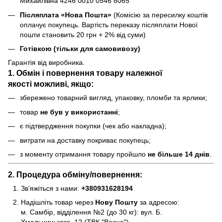
Михайлівна 4246 0010 0546 8065
Післяплата «Нова Пошта»
(Комісію за пересилку коштів
оплачує покупець. Вартість переказу післяплати Нової
пошти становить 20 грн + 2% від суми)
Готівкою (тільки для самовивозу)
Гарантія від виробника.
1. Обмін і повернення товару
належної
якості
можливі, якщо:
збережено товарний вигляд, упаковку, пломби та ярлики;
товар
не був у використанні
;
є підтвердження покупки (чек або накладна);
витрати на доставку покриває покупець;
з моменту отримання товару пройшло
не більше 14 днів
.
2. Процедура обміну/повернення:
Зв’яжіться з нами:
+380931628194
Надішліть товар через
Нову Пошту
за адресою:
м. Самбір, відділення №2 (до 30 кг): вул. Б.