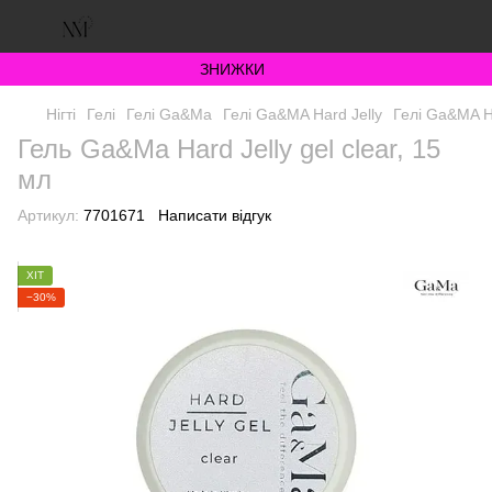
ЗНИЖКИ
Нігті
Гелі
Гелі Ga&Ma
Гелі Ga&MA Hard Jelly
Гелі Ga&MA H
Гель Ga&Ma Hard Jelly gel clear, 15
мл
Артикул:
7701671
Написати відгук
ХІТ
−30%