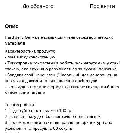
До обраного
Порівняти
Опис
Hard Jelly Gel - це найміцніший гель серед всіх твердих
матеріалів
Характеристика продукту:
- Має в‘язку консистенцію
- Тиксотропна консистенція робить гель нерухомим у стані
спокою, але слухняно розрівнюється за рухами пензлика
- Завдяки своїй консистенції ідеальний для донарощення
невеликої довжини та виправлення архітектури
- Гель чудово тримає форму та дозволяє викладати його з
мінімальним опилом
Техніка роботи:
1. Підготуйте ніготь пилкою 180 гріт
2. Нанесіть базу для більшого зчеплення з нігтем
3. Гелем желе виконайте виправлення архітектури або
укріплення та просушіть 60 секунд