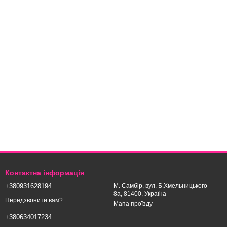
Контактна інформація
+380931628194
М. Самбір, вул. Б.Хмельницького
8а, 81400, Україна
Передзвонити вам?
Мапа проїзду
+380634017234