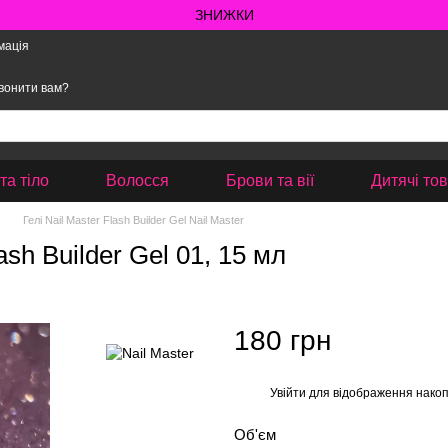
ЗНИЖКИ
мація
вонити вам?
та тіло
Волосся
Брови та вії
Дитячі то
Гелі Nail Master Flash Builder Gel Nail Master
sh Builder Gel 01, 15 мл
180 грн
Увійти
для відображення накоп
%
Об'єм