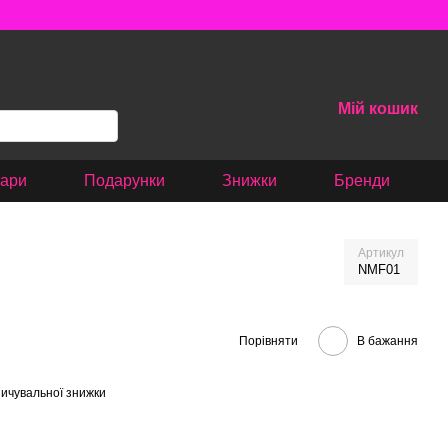
Мій кошик
вари
Подарунки
Знижки
Бренди
Артикул
NMF01
Порівняти
В бажання
ичувальної знижки