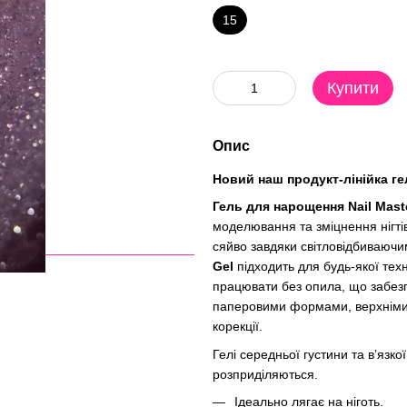
15
Купити
Опис
Новий наш продукт-лінійка г
Гель для нарощення Nail Maste
моделювання та зміцнення нігті
сяйво завдяки світловідбиваючи
Gel
підходить для будь-якої техн
працювати без опила, що забезп
паперовими формами, верхніми 
корекції.
Гелі середньої густини та вʼязк
розприділяються.
Ідеально лягає на ніготь.