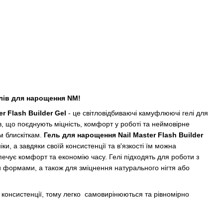
елів для нарощення NM!
r Flash Builder Gel
- це світловідбиваючі камуфлюючі гелі для
в, що поєднують міцність, комфорт у роботі та неймовірне
м блискіткам.
Гель для нарощення Nail Master Flash Builder
іки, а завдяки своїй консистенції та в'язкості їм можна
ечує комфорт та економію часу. Гелі підходять для роботи з
формами, а також для зміцнення натурального нігтя або
ої консистенції, тому легко самовирінюються та рівномірно