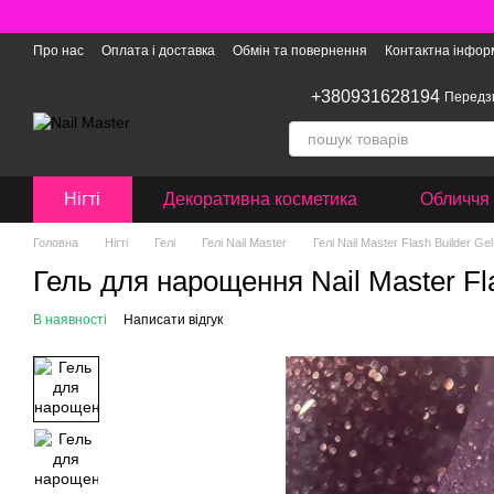
Перейти до основного контенту
Про нас
Оплата і доставка
Обмін та повернення
Контактна інфор
+380931628194
Передз
Нігті
Декоративна косметика
Обличчя 
Головна
Нігті
Гелі
Гелі Nail Master
Гелі Nail Master Flash Builder Gel
Гель для нарощення Nail Master Fla
В наявності
Написати відгук