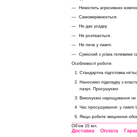
Немістить агресивних компо
Самовирівнюється.
Не дає усадку.
Не розтікається.
Не пече у лампі.
Сумісний з усіма гелевими 
Особливості роботи:
Стандартна підготовка нігть
Наносимо підкладку з еласти
пазух. Просушуємо
Виконуємо нарощування чи з
Час просушування: у лампі 
Якщо робите зміцнення обов
Об'єм 15 мл.
Доставка
Оплата
Гара