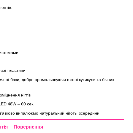
нентів.
системами.
ової пластини
чної бази, добре промальовуючи в зоні кутикули та бічних
міцнення нігтів
LED 48W – 60 сек.
ʼязково випалюємо натуральний ніготь зсередини.
нтія
Повернення