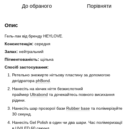
До обраного
Порівняти
Опис
Гель-лак від бренду HEYLOVE.
Консистенція:
середня
Запах:
нейтральний
Пігментованість:
щільна
Спосіб застосування:
Ретельно знежирте нігтьову пластину за допомогою
дегідратора
phBond
.
Нанесіть на кінчик нігтя безкислотний
праймер
Ultrabond
та дочекайтесь повного висихання
рідини.
Нанесіть шар прозорої бази
Rubber base
та полімерізуйте
30 секунд.
Нанесіть Gel Polish в один чи два шари. Час полімеризації
в UV/LED 60 секунд.