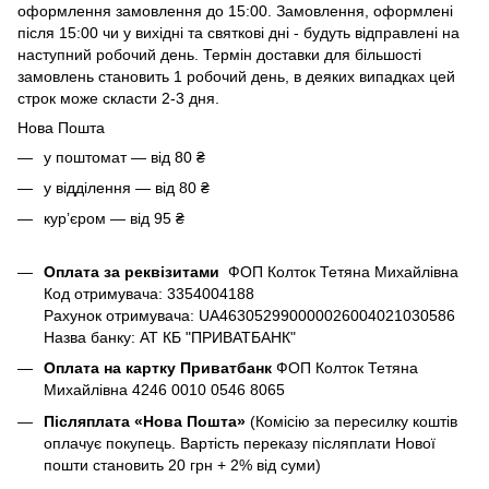
оформлення замовлення до 15:00. Замовлення, оформлені
після 15:00 чи у вихідні та святкові дні - будуть відправлені на
наступний робочий день. Термін доставки для більшості
замовлень становить 1 робочий день, в деяких випадках цей
строк може скласти 2-3 дня.
Нова Пошта
у поштомат — від 80 ₴
у відділення — від 80 ₴
курʼєром — від 95 ₴
Оплата за реквізитами
ФОП Колток Тетяна Михайлівна
Код отримувача: 3354004188
Рахунок отримувача: UA463052990000026004021030586
Назва банку: АТ КБ "ПРИВАТБАНК"
Оплата на картку Приватбанк
ФОП Колток Тетяна
Михайлівна 4246 0010 0546 8065
Післяплата «Нова Пошта»
(Комісію за пересилку коштів
оплачує покупець. Вартість переказу післяплати Нової
пошти становить 20 грн + 2% від суми)