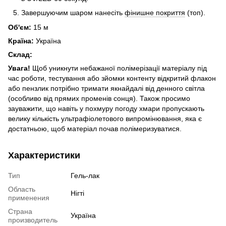
Завершуючим шаром нанесіть
фінишне покриття
(топ).
Об'єм:
15 м
Країна:
Україна
Склад:
Увага
!
Щоб уникнути небажаної полімерізації матеріалу під
час роботи, тестування або зйомки контенту відкритий флакон
або пензлик потрібно тримати якнайдалі від денного світла
(особливо від прямих променів сонця). Також просимо
зауважити, що навіть у похмуру погоду хмари пропускають
велику кількість ультрафіолетового випромінювання, яка є
достатньою, щоб матеріал почав полімеризуватися.
Характеристики
Тип
Гель-лак
Область
Нігті
применения
Страна
Україна
производитель