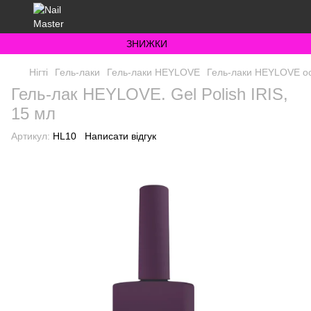
ЗНИЖКИ
Нігті
Гель-лаки
Гель-лаки HEYLOVE
Гель-лаки HEYLOVE ос
Гель-лак HEYLOVE. Gel Polish IRIS,
15 мл
Артикул:
HL10
Написати відгук