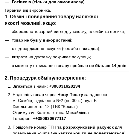
Готівкою (тільки для самовивозу)
Гарантія від виробника.
1. Обмін і повернення товару
належної
якості
можливі, якщо:
збережено товарний вигляд, упаковку, пломби та ярлики;
товар
не був у використанні
;
є підтвердження покупки (чек або накладна);
витрати на доставку покриває покупець;
з моменту отримання товару пройшло
не більше 14 днів
.
2. Процедура обміну/повернення:
Зв’яжіться з нами:
+380931628194
Надішліть товар через
Нову Пошту
за адресою:
м. Самбір, відділення №2 (до 30 кг): вул. Б.
Хмельницького, 12 (ТВК "Весна")
Отримувач: Колток Тетяна Михайлівна
Телефон:
+
+380630677117
Повідомте номер ТТН та
розрахунковий рахунок
для
повернення коштів (
на картку кошти не повертаються
).