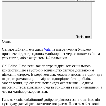
Порівняти
Опис
Світловідбивні гель лаки
Valeri
з дивовижним блиском
призначені для трендових манікюрів із мерехтливим сяйвом
усіх нігтів, або з акцентом 1-2 пальчиків.
Gel Polish Flash гель лак палітра відрізняється щільною
консистенцією і густою насиченістю світловідбиваючим
піском і глітером. Валері гель лак можна наносити в один-два
шари, отримавши рівномірне і однорідне, без пробілів,
забарвлення, що сяє при всіх видах освітлення. З одним
шаром нігтьові пластини будуть тоншими і витонченішими, а
час на манікюр скоротиться.
Гель лак світловідбивний добре вирівнюється, не затікає під
кутикулу, дає міцне еластичне покриття. Носиться без сколів