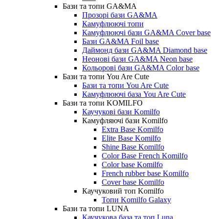
Бази та топи GA&MA
Прозорі бази GA&MA
Камуфлюючі топи
Камуфлюючі бази GA&MA Cover base
Бази GA&MA Foil base
Даймонд бази GA&MA Diamond base
Неонові бази GA&MA Neon base
Кольорові бази GA&MA Color base
Бази та топи You Are Cute
Бази та топи You Are Cute
Камуфлюючі база You Are Cute
Бази та топи KOMILFO
Каучукові бази Komilfo
Камуфляючі бази Komilfo
Extra Base Komilfo
Elite Base Komilfo
Shine Base Komilfo
Color Base French Komilfo
Color base Komilfo
French rubber base Komilfo
Cover base Komilfo
Каучуковий топ Komilfo
Топи Komilfo Galaxy
Бази та топи LUNA
Каучукова база та топ Luna