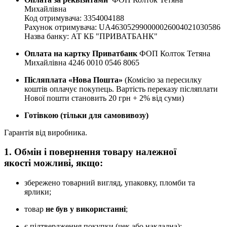
Михайлівна
Код отримувача: 3354004188
Рахунок отримувача: UA463052990000026004021030586
Назва банку: АТ КБ "ПРИВАТБАНК"
Оплата на картку Приватбанк
ФОП Колток Тетяна
Михайлівна 4246 0010 0546 8065
Післяплата «Нова Пошта»
(Комісію за пересилку
коштів оплачує покупець. Вартість переказу післяплати
Нової пошти становить 20 грн + 2% від суми)
Готівкою (тільки для самовивозу)
Гарантія від виробника.
1. Обмін і повернення товару
належної
якості
можливі, якщо:
збережено товарний вигляд, упаковку, пломби та
ярлики;
товар
не був у використанні
;
є підтвердження покупки (чек або накладна);