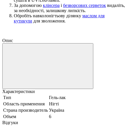
сушіть в UV/Led-лампі.
За допомогою
клінсера
і
безворсових серветок
видаліть,
за необхідності, залишкову липкість.
Обробіть навколонігтьову ділянку
маслом для
кутикули
для зволоження.
Опис
Характеристики
Тип
Гель-лак
Область применения
Нігті
Страна производитель
Україна
Объем
6
Відгуки