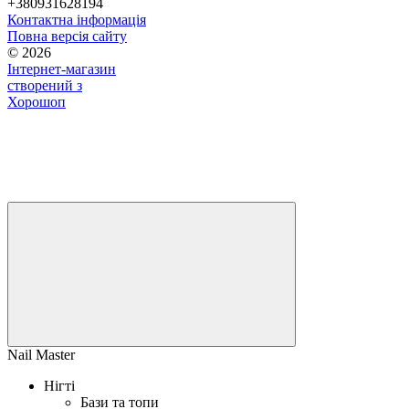
+380931628194
Контактна інформація
Повна версія сайту
© 2026
Інтернет-магазин
створений з
Хорошоп
Nail Master
Нігті
Бази та топи