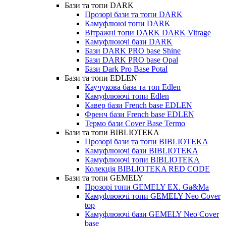
Бази та топи DARK
Прозорі бази та топи DARK
Камуфлююі топи DARK
Вітражні топи DARK DARK Vitrage
Камуфлюючі бази DARK
Бази DARK PRO base Shine
Бази DARK PRO base Opal
Бази Dark Pro Base Potal
Бази та топи EDLEN
Каучукова база та топ Edlen
Камуфлюючі топи Edlen
Кавер бази French base EDLEN
Френч бази French base EDLEN
Термо бази Cover Base Termo
Бази та топи BIBLIOTEKA
Прозорі бази та топи BIBLIOTEKA
Камуфлюючі бази BIBLIOTEKA
Камуфлюючі топи BIBLIOTEKA
Колекція BIBLIOTEKA RED CODE
Бази та топи GEMELY
Прозорі топи GEMELY EX. Ga&Ma
Камуфлюючі топи GEMELY Neo Cover
top
Камуфлюючі бази GEMELY Neo Cover
base