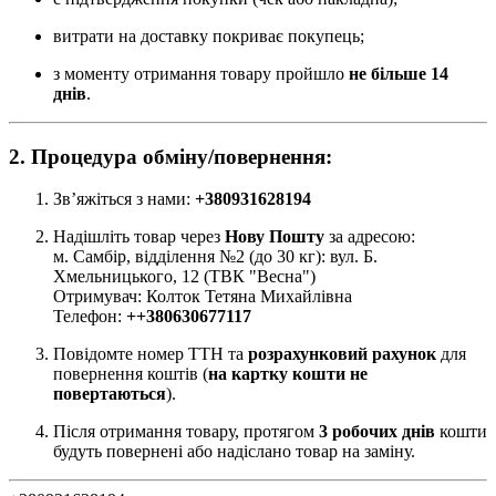
витрати на доставку покриває покупець;
з моменту отримання товару пройшло
не більше 14
днів
.
2. Процедура обміну/повернення:
Зв’яжіться з нами:
+380931628194
Надішліть товар через
Нову Пошту
за адресою:
м. Самбір, відділення №2 (до 30 кг): вул. Б.
Хмельницького, 12 (ТВК "Весна")
Отримувач: Колток Тетяна Михайлівна
Телефон:
+
+380630677117
Повідомте номер ТТН та
розрахунковий рахунок
для
повернення коштів (
на картку кошти не
повертаються
).
Після отримання товару, протягом
3 робочих днів
кошти
будуть повернені або надіслано товар на заміну.