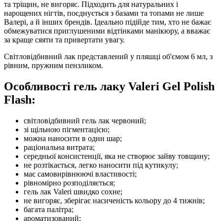
та тріщин, не вигоряє. Підходить для натуральних і
нарощених нігтів, поєднується з базами та топами не лише
Валері, а й інших брендів. Ідеально підійде тим, хто не бажає
обмежуватися приглушеними відтінками манікюру, а вважає
за краще сяяти та привертати увагу.
Світловідбивний лак представлений у пляшці об'ємом 6 мл, з
рівним, пружним пензликом.
Особливості гель лаку Valeri Gel Polish
Flash:
світловідбивний гель лак червоний;
зі щільною пігментацією;
можна наносити в один шар;
раціональна витрата;
середньої консистенції, яка не створює зайву товщину;
не розтікається, легко наносити під кутикулу;
має самовирівнюючі властивості;
рівномірно розподіляється;
гель лак Valeri швидко сохне;
не вигоряє, зберігає насиченість кольору до 4 тижнів;
багата палітра;
ароматизований;