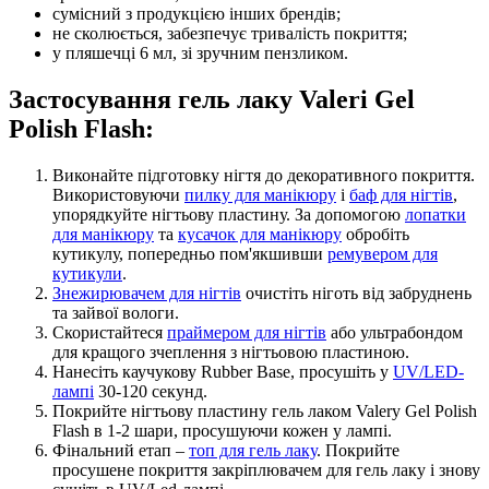
сумісний з продукцією інших брендів;
не сколюється, забезпечує тривалість покриття;
у пляшечці 6 мл, зі зручним пензликом.
Застосування гель лаку Valeri Gel
Polish Flash:
Виконайте підготовку нігтя до декоративного покриття.
Використовуючи
пилку для манікюру
і
баф для нігтів
,
упорядкуйте нігтьову пластину. За допомогою
лопатки
для манікюру
та
кусачок для манікюру
обробіть
кутикулу, попередньо пом'якшивши
ремувером для
кутикули
.
Знежирювачем для нігтів
очистіть ніготь від забруднень
та зайвої вологи.
Скористайтеся
праймером для нігтів
або ультрабондом
для кращого зчеплення з нігтьовою пластиною.
Нанесіть каучукову Rubber Base, просушіть у
UV/LED-
лампі
30-120 секунд.
Покрийте нігтьову пластину гель лаком Valery Gel Polish
Flash в 1-2 шари, просушуючи кожен у лампі.
Фінальний етап –
топ для гель лаку
. Покрийте
просушене покриття закріплювачем для гель лаку і знову