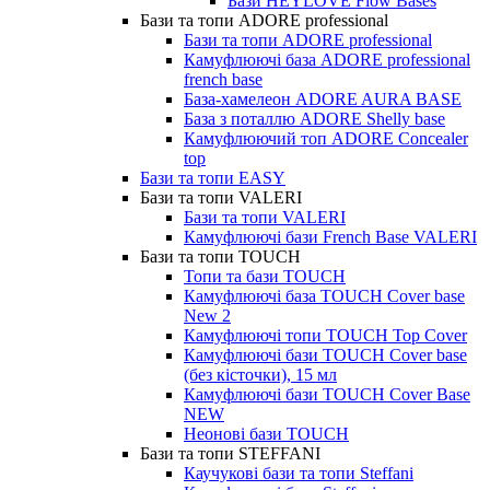
Бази HEYLOVE Flow Bases
Бази та топи ADORE professional
Бази та топи ADORE professional
Камуфлюючі база ADORE professional
french base
База-хамелеон ADORE AURA BASE
База з поталлю ADORE Shelly base
Камуфлюючий топ ADORE Concealer
top
Бази та топи EASY
Бази та топи VALERI
Бази та топи VALERI
Камуфлюючі бази French Base VALERI
Бази та топи TOUCH
Топи та бази TOUCH
Камуфлюючі база TOUCH Cover base
New 2
Камуфлюючі топи TOUCH Top Cover
Камуфлюючі бази TOUCH Cover base
(без кісточки), 15 мл
Камуфлюючі бази TOUCH Cover Base
NEW
Неонові бази TOUCH
Бази та топи STEFFANI
Каучукові бази та топи Steffani