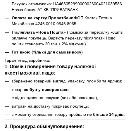
Рахунок отримувача: UA463052990000026004021030586
Назва банку: АТ КБ "ПРИВАТБАНК"
Оплата на картку Приватбанк
ФОП Колток Тетяна
Михайлівна 4246 0010 0546 8065
Післяплата «Нова Пошта»
(Комісію за пересилку коштів
оплачує покупець. Вартість переказу післяплати Нової
пошти становить 20 грн + 2% від суми)
Готівкою (тільки для самовивозу)
Гарантія від виробника.
1. Обмін і повернення товару
належної
якості
можливі, якщо:
збережено товарний вигляд, упаковку, пломби та ярлики;
товар
не був у використанні
;
є підтвердження покупки (чек або накладна);
витрати на доставку покриває покупець;
з моменту отримання товару пройшло
не більше 14 днів
.
2. Процедура обміну/повернення: