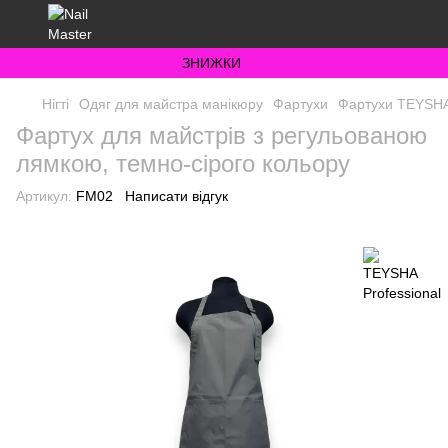
ЗНИЖКИ
Нігті
Одяг для майстра манікюру
Фартухи
Фартухи TEYSHA 
Фартух для майстрів з регульованою
лямкою, темно-сірого кольору
Артикул:
FM02
Написати відгук