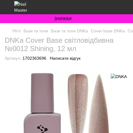
ЗНИЖКИ
Нігті
Бази та топи
Бази та топи DNKa
Cover base DNKa
Co
DNKa Cover Base світловідбивна
№0012 Shining, 12 мл
Артикул:
1702363696
Написати відгук