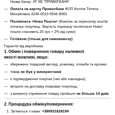
Назва банку: АТ КБ "ПРИВАТБАНК"
Оплата на картку Приватбанк
ФОП Колток Тетяна
Михайлівна 4246 0010 0546 8065
Післяплата «Нова Пошта»
(Комісію за пересилку коштів
оплачує покупець. Вартість переказу післяплати Нової
пошти становить 20 грн + 2% від суми)
Готівкою (тільки для самовивозу)
Гарантія від виробника.
1. Обмін і повернення товару
належної
якості
можливі, якщо:
збережено товарний вигляд, упаковку, пломби та ярлики;
товар
не був у використанні
;
є підтвердження покупки (чек або накладна);
витрати на доставку покриває покупець;
з моменту отримання товару пройшло
не більше 14 днів
.
2. Процедура обміну/повернення:
Зв’яжіться з нами:
+380931628194