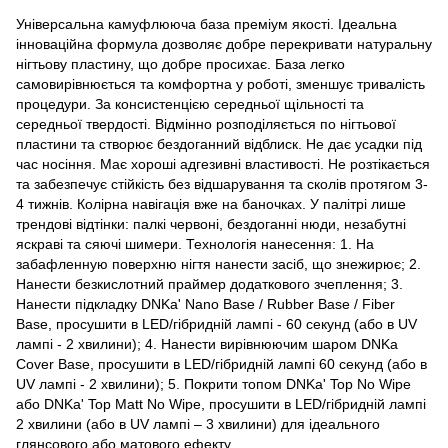
Універсальна камуфлююча база преміум якості. Ідеальна
інноваційна формула дозволяє добре перекривати натуральну
нігтьову пластину, що добре просихає. База легко
самовирівнюється та комфортна у роботі, зменшує тривалість
процедури. За консистенцією середньої щільності та
середньої твердості. Відмінно розподіляється по нігтьової
пластини та створює бездоганний відблиск. Не дає усадки під
час носіння. Має хороші адгезивні властивості. Не розтікається
та забезпечує стійкість без відшарування та сколів протягом 3-
4 тижнів. Колірна навігація вже на баночках. У палітрі лише
трендові відтінки: палкі червоні, бездоганні нюди, незабутні
яскраві та сяючі шимери. Технологія нанесення: 1. На
забафленную поверхню нігтя нанести засіб, що знежирює; 2.
Нанести безкислотний праймер додаткового зчеплення; 3.
Нанести підкладку DNKa' Nano Base / Rubber Base / Fiber
Base, просушити в LED/гібридній лампі - 60 секунд (або в UV
лампі - 2 хвилини); 4. Нанести вирівнюючим шаром DNKa
Cover Base, просушити в LED/гібридній лампі 60 секунд (або в
UV лампі - 2 хвилини); 5. Покрити топом DNKa' Top No Wipe
або DNKa' Top Matt No Wipe, просушити в LED/гібридній лампі
2 хвилини (або в UV лампі – 3 хвилини) для ідеального
глянсового або матового ефекту.