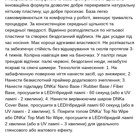
інноваційна формула дозволяє добре перекривати натуральну
нігтьову пластину, що добре просихає. База легко
самовирівнюється та комфортна у роботі, зменшує тривалість
процедури. За консистенцією середньої щільності та
середньої твердості. Відмінно розподіляється по нігтьової
пластини та створює бездоганний відблиск. Не дає усадки під
час носіння. Має хороші адгезивні властивості. Не розтікається
та забезпечує стійкість без відшарування та сколів протягом 3-
4 тижнів. Колірна навігація вже на баночках. У палітрі лише
трендові відтінки: палкі червоні, бездоганні нюди, незабутні
яскраві та сяючі шимери. Технологія нанесення: 1. На
забафленную поверхню нігтя нанести засіб, що знежирює; 2.
Нанести безкислотний праймер додаткового зчеплення; 3.
Нанести підкладку DNKa' Nano Base / Rubber Base / Fiber
Base, просушити в LED/гібридній лампі - 60 секунд (або в UV
лампі - 2 хвилини); 4. Нанести вирівнюючим шаром DNKa
Cover Base, просушити в LED/гібридній лампі 60 секунд (або в
UV лампі - 2 хвилини); 5. Покрити топом DNKa' Top No Wipe
або DNKa' Top Matt No Wipe, просушити в LED/гібридній лампі
2 хвилини (або в UV лампі – 3 хвилини) для ідеального
глянсового або матового ефекту.