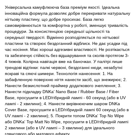
Універсальна камуфлююча база преміум якості. Ідеальна
інноваційна формула дозволяє добре перекривати натуральну
нігтьову пластину, що добре просихає. База легко
самовирівнюється та комфортна у роботі, зменшує тривалість
процедури. За консистенцією середньої щільності та
середньої твердості. Відмінно розподіляється по нігтьової
пластини та створює бездоганний відблиск. Не дає усадки під
час носіння. Має хороші адгезивні властивості. Не розтікається
та забезпечує стійкість без відшарування та сколів протягом 3-
4 тижнів. Колірна навігація вже на баночках. У палітрі лише
трендові відтінки: палкі червоні, бездоганні нюди, незабутні
яскраві та сяючі шимери. Технологія нанесення: 1. На
забафленную поверхню нігтя нанести засіб, що знежирює; 2.
Нанести безкислотний праймер додаткового зчеплення; 3.
Нанести підкладку DNKa' Nano Base / Rubber Base / Fiber
Base, просушити в LED/гібридній лампі - 60 секунд (або в UV
лампі - 2 хвилини); 4. Нанести вирівнюючим шаром DNKa
Cover Base, просушити в LED/гібридній лампі 60 секунд (або в
UV лампі - 2 хвилини); 5. Покрити топом DNKa' Top No Wipe
або DNKa' Top Matt No Wipe, просушити в LED/гібридній лампі
2 хвилини (або в UV лампі – 3 хвилини) для ідеального
глянсового або матового ефекту.