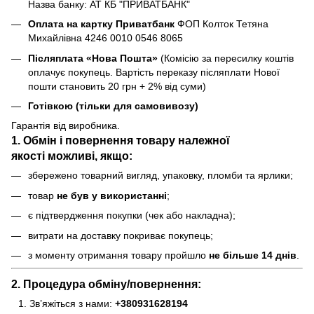
Назва банку: АТ КБ "ПРИВАТБАНК"
Оплата на картку Приватбанк
ФОП Колток Тетяна
Михайлівна 4246 0010 0546 8065
Післяплата «Нова Пошта»
(Комісію за пересилку коштів
оплачує покупець. Вартість переказу післяплати Нової
пошти становить 20 грн + 2% від суми)
Готівкою (тільки для самовивозу)
Гарантія від виробника.
1. Обмін і повернення товару
належної
якості
можливі, якщо:
збережено товарний вигляд, упаковку, пломби та ярлики;
товар
не був у використанні
;
є підтвердження покупки (чек або накладна);
витрати на доставку покриває покупець;
з моменту отримання товару пройшло
не більше 14 днів
.
2. Процедура обміну/повернення:
Зв’яжіться з нами:
+380931628194