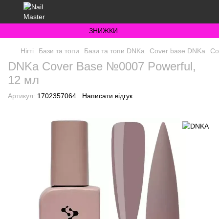
ЗНИЖКИ
Нігті
Бази та топи
Бази та топи DNKa
Cover base DNKa
Co
DNKa Cover Base №0007 Powerful,
12 мл
Артикул:
1702357064
Написати відгук