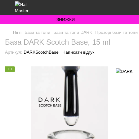
ЗНИЖКИ
Нігті
Бази та топи
Бази та топи DARK
Прозорі бази та топ
База DARK Scotch Base, 15 ml
Артикул:
DARKScotchBase
Написати відгук
ХІТ