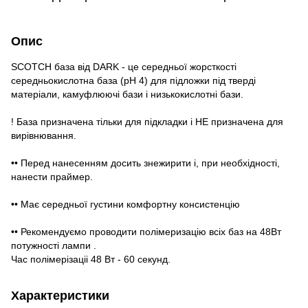
Опис
SCOTCH база від DARK - це середньої жорсткості
середньокислотна база (pH 4) для підложки під тверді
матеріали, камуфлюючі бази і низькокислотні бази.
! ️База призначена тільки для підкладки і НЕ призначена для
вирівнювання.
•• Перед нанесенням досить знежирити і, при необхідності,
нанести праймер.
•• Має середньої густини комфортну консистенцію
•• Рекомендуємо проводити полімеризацію всіх баз на 48Вт
потужності лампи .
Час полімерізаціі 48 Вт - 60 секунд.
Характеристики