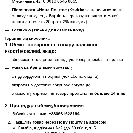
Михайлівна 4246 0010 0546 8065
Післяплата «Нова Пошта»
(Комісію за пересилку коштів
оплачує покупець. Вартість переказу післяплати Нової
пошти становить 20 грн + 2% від суми)
Готівкою (тільки для самовивозу)
Гарантія від виробника.
1. Обмін і повернення товару
належної
якості
можливі, якщо:
збережено товарний вигляд, упаковку, пломби та ярлики;
товар
не був у використанні
;
є підтвердження покупки (чек або накладна);
витрати на доставку покриває покупець;
з моменту отримання товару пройшло
не більше 14 днів
.
2. Процедура обміну/повернення:
Зв’яжіться з нами:
+380931628194
Надішліть товар через
Нову Пошту
за адресою:
м. Самбір, відділення №2 (до 30 кг): вул. Б.