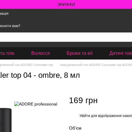
ЗНИЖКИ
мація
вонити вам?
та тіло
Волосся
Брови та вії
Дитячі то
флюючий топ ADORE Concealer top
Камуфлюючий топ ADORE Concealer top ADORE 
 top 04 - ombre, 8 мл
169 грн
Увійти
для відображення накоп
%
Об'єм