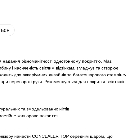
ться
надання різноманітності однотонному покриттю. Має
бину і насиченість світлим відтінкам, згладжує та створює
ходить для акваріумних дизайнів та багатошарового стемпінгу.
при перевороті руки. Рекомендується для покриття всіх видів
туральних та змодельованих нігтів
мостійне кольорове покриття
манікюру нанести CONCEALER TOP середнім шаром, що