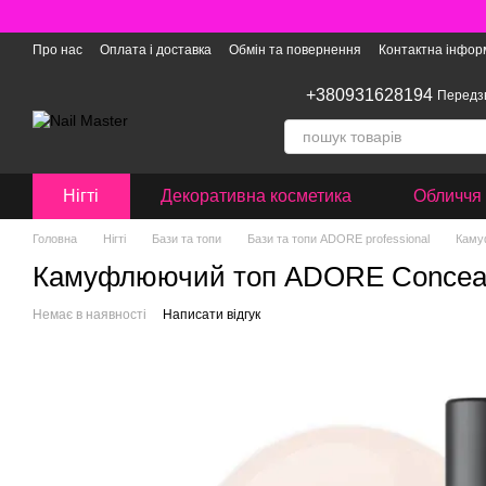
Перейти до основного контенту
Про нас
Оплата і доставка
Обмін та повернення
Контактна інфор
+380931628194
Передз
Нігті
Декоративна косметика
Обличчя 
Головна
Нігті
Бази та топи
Бази та топи ADORE professional
Каму
Камуфлюючий топ ADORE Concealer
Немає в наявності
Написати відгук