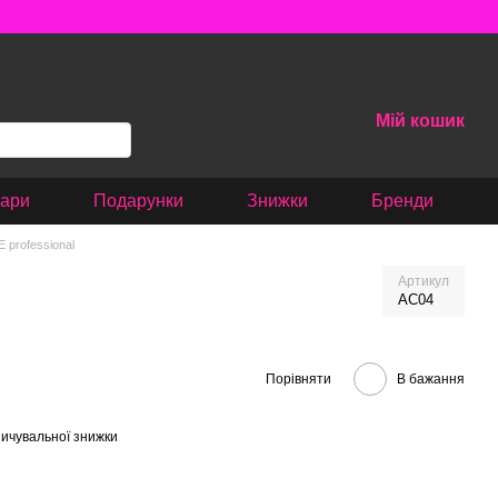
Мій кошик
вари
Подарунки
Знижки
Бренди
professional
Артикул
AC04
Порівняти
В бажання
ичувальної знижки