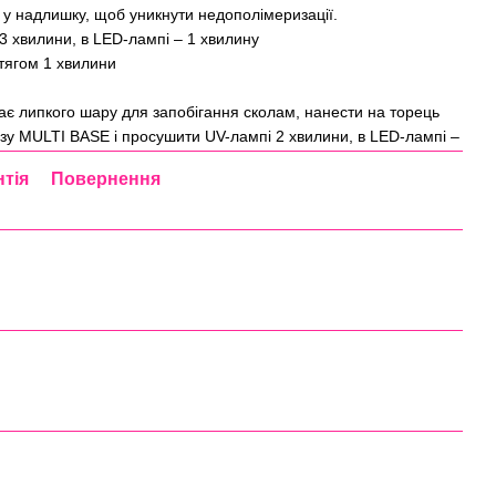
 у надлишку, щоб уникнути недополімеризації.
3 хвилини, в LED-лампі – 1 хвилину
тягом 1 хвилини
ає липкого шару для запобігання сколам, нанести на торець
зу MULTI BASE і просушити UV-лампі 2 хвилини, в LED-лампі –
нтія
Повернення