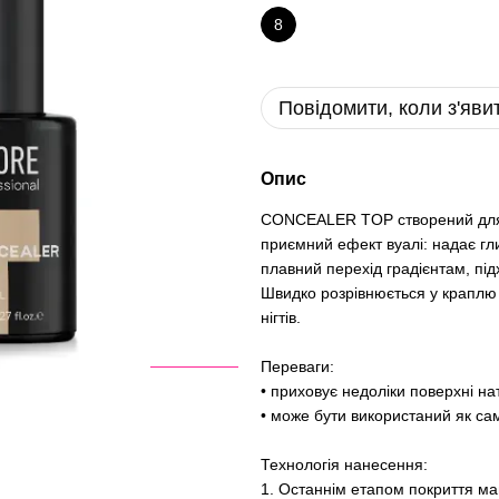
8
Повідомити, коли з'яви
Опис
CONCEALER TOP створений для 
приємний ефект вуалі: надає гли
плавний перехід градієнтам, під
Швидко розрівнюється у краплю 
нігтів.
Переваги:
• приховує недоліки поверхні на
• може бути використаний як са
Технологія нанесення:
1. Останнім етапом покриття 