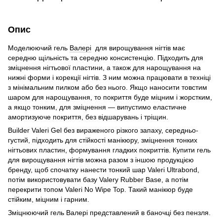
Опис
Моделюючий гель
Валері
для вирощування нігтів має
середню щільність та середню консистенцію. Підходить для
зміцнення нігтьової пластини, а також для нарощування на
нижні форми і корекції нігтів. З ним можна працювати в техніці
з мінімальним пилком або без нього. Якщо наносити товстим
шаром для нарощування, то покриття буде міцним і жорстким,
а якщо тонким, для зміцнення — випустимо еластичне
амортизуюче покриття, без відшарувань і тріщин.
Builder Valeri Gel без вираженого різкого запаху, середньо-
густий, підходить для стійкості манікюру, зміцнення тонких
нігтьових пластин, формування гладких покриттів. Купити гель
для вирощування нігтів можна разом з іншою продукцією
бренду, щоб спочатку нанести тонкий шар Valeri Ultrabond,
потім використовувати базу Valery Rubber Base, а потім
перекрити топом Valeri No Wipe Top. Такий манікюр буде
стійким, міцним і гарним.
Зміцнюючий гель Валері представлений в баночці без пензля.