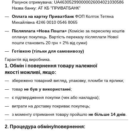
Рахунок отримувача: UA463052990000026004021030586
Назва банку: АТ КБ "ПРИВАТБАНК"
Оплата на картку Приватбанк
ФОП Колток Тетяна
Михайлівна 4246 0010 0546 8065
Післяплата «Нова Пошта»
(Комісію за пересилку коштів
оплачує покупець. Вартість переказу післяплати Нової
пошти становить 20 грн + 2% від суми)
Готівкою (тільки для самовивозу)
Гарантія від виробника.
1. Обмін і повернення товару
належної
якості
можливі, якщо:
збережено товарний вигляд, упаковку, пломби та ярлики;
товар
не був у використанні
;
є підтвердження покупки (чек або накладна);
витрати на доставку покриває покупець;
з моменту отримання товару пройшло
не більше 14 днів
.
2. Процедура обміну/повернення: