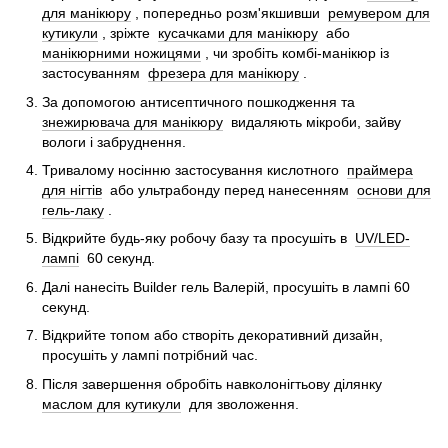
для манікюру
, попередньо розм'якшивши
ремувером для
кутикули
, зріжте
кусачками для манікюру
або
манікюрними ножицями
, чи зробіть комбі-манікюр із
застосуванням
фрезера для манікюру
.
За допомогою антисептичного пошкодження та
знежирювача для манікюру
видаляють мікроби, зайву
вологи і забруднення.
Тривалому носінню застосування кислотного
праймера
для нігтів
або ультрабонду перед нанесенням
основи для
гель-лаку
.
Відкрийте будь-яку робочу базу та просушіть в
UV/LED-
лампі
60 секунд.
Далі нанесіть Builder гель Валерій, просушіть в лампі 60
секунд.
Відкрийте топом або створіть декоративний дизайн,
просушіть у лампі потрібний час.
Після завершення обробіть навколонігтьову ділянку
маслом для кутикули
для зволоження.