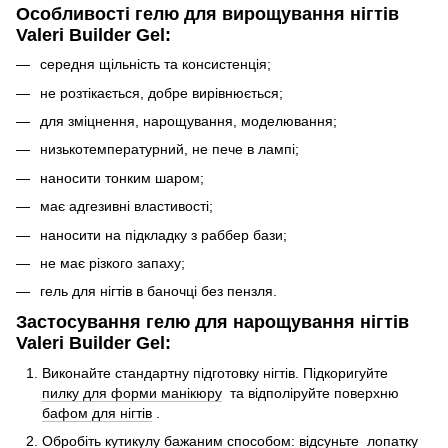
Особливості гелю для вирощування нігтів
Valeri Builder Gel:
середня щільність та консистенція;
не розтікається, добре вирівнюється;
для зміцнення, нарощування, моделювання;
низькотемпературний, не пече в лампі;
наносити тонким шаром;
має адгезивні властивості;
наносити на підкладку з раббер бази;
не має різкого запаху;
гель для нігтів в баночці без пензля.
Застосування гелю для нарощування нігтів
Valeri Builder Gel:
Виконайте стандартну підготовку нігтів. Підкоригуйте
пилку для форми манікюру
та відполіруйте поверхню
бафом для нігтів
.
Обробіть кутикулу бажаним способом: відсуньте
лопатку