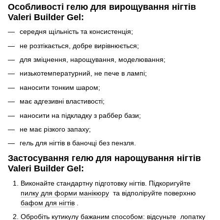
Особливості гелю для вирощування нігтів
Valeri Builder Gel:
середня щільність та консистенція;
не розтікається, добре вирівнюється;
для зміцнення, нарощування, моделювання;
низькотемпературний, не пече в лампі;
наносити тонким шаром;
має адгезивні властивості;
наносити на підкладку з раббер бази;
не має різкого запаху;
гель для нігтів в баночці без пензля.
Застосування гелю для нарощування нігтів
Valeri Builder Gel:
Виконайте стандартну підготовку нігтів. Підкоригуйте
пилку для форми манікюру
та відполіруйте поверхню
бафом для нігтів
.
Обробіть кутикулу бажаним способом: відсуньте
лопатку