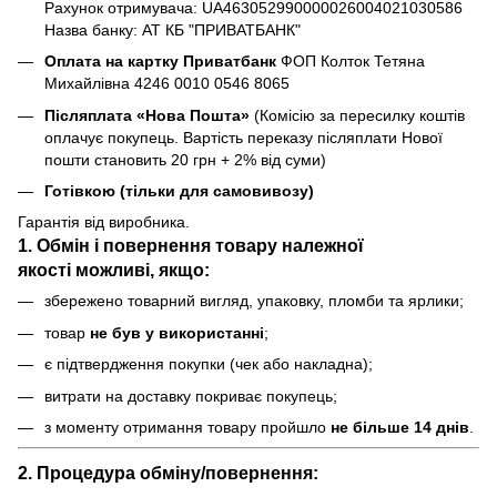
Рахунок отримувача: UA463052990000026004021030586
Назва банку: АТ КБ "ПРИВАТБАНК"
Оплата на картку Приватбанк
ФОП Колток Тетяна
Михайлівна 4246 0010 0546 8065
Післяплата «Нова Пошта»
(Комісію за пересилку коштів
оплачує покупець. Вартість переказу післяплати Нової
пошти становить 20 грн + 2% від суми)
Готівкою (тільки для самовивозу)
Гарантія від виробника.
1. Обмін і повернення товару
належної
якості
можливі, якщо:
збережено товарний вигляд, упаковку, пломби та ярлики;
товар
не був у використанні
;
є підтвердження покупки (чек або накладна);
витрати на доставку покриває покупець;
з моменту отримання товару пройшло
не більше 14 днів
.
2. Процедура обміну/повернення: