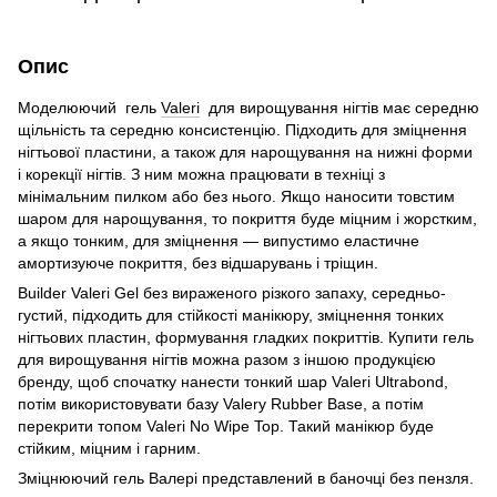
Опис
Моделюючий гель
Valeri
для вирощування нігтів має середню
щільність та середню консистенцію. Підходить для зміцнення
нігтьової пластини, а також для нарощування на нижні форми
і корекції нігтів. З ним можна працювати в техніці з
мінімальним пилком або без нього. Якщо наносити товстим
шаром для нарощування, то покриття буде міцним і жорстким,
а якщо тонким, для зміцнення — випустимо еластичне
амортизуюче покриття, без відшарувань і тріщин.
Builder Valeri Gel без вираженого різкого запаху, середньо-
густий, підходить для стійкості манікюру, зміцнення тонких
нігтьових пластин, формування гладких покриттів. Купити гель
для вирощування нігтів можна разом з іншою продукцією
бренду, щоб спочатку нанести тонкий шар Valeri Ultrabond,
потім використовувати базу Valery Rubber Base, а потім
перекрити топом Valeri No Wipe Top. Такий манікюр буде
стійким, міцним і гарним.
Зміцнюючий гель Валері представлений в баночці без пензля.