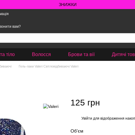
ЗНИЖКИ
мація
вонити вам?
та тіло
Волосся
Брови та вії
Дитячі то
дбиваючі
Гель-лаки Valeri Світловідбиваючі Valeri
125 грн
Увійти
для відображення накоп
%
Об'єм