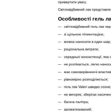
привертати увагу.
Світловідбивний лак представле
Особливості гель лак
світловідбивний гель лак че
зі щільною пігментацією;
можна наносити в один шар;
раціональна витрата;
середньої консистенції, яка
не розтікається, легко наноси
має самовирівнюючі властиво
рівномірно розподіляється;
гель лак Valeri швидко сохне
не вигоряє, зберігає насичен
багата палітра;
ароматизований;