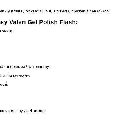
ний у пляшці об'ємом 6 мл, з рівним, пружним пензликом.
у Valeri Gel Polish Flash:
рвоний;
 не створює зайву товщину;
ти під кутикулу;
сті;
;
ість кольору до 4 тижнів;