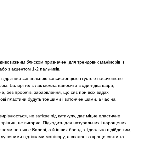
дивовижним блиском призначені для трендових манікюрів із
або з акцентом 1-2 пальчиків.
ра відрізняється щільною консистенцією і густою насиченістю
ером. Валері гель лак можна наносити в один-два шари,
е, без пробілів, забарвлення, що сяє при всіх видах
ьові пластини будуть тоншими і витонченішими, а час на
вирівнюється, не затікає під кутикулу, дає міцне еластичне
а тріщин, не вигоряє. Підходить для натуральних і нарощених
топами не лише Валері, а й інших брендів. Ідеально підійде тим,
лушеними відтінками манікюру, а вважає за краще сяяти та