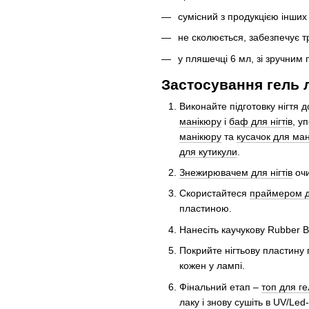
сумісний з продукцією інших
не сколюється, забезпечує т
у пляшечці 6 мл, зі зручним
Застосування гель ла
Виконайте підготовку нігтя
манікюру
і
баф для нігтів
, у
манікюру
та
кусачок для ма
для кутикули
.
Знежирювачем для нігтів
очи
Скористайтеся
праймером дл
пластиною.
Нанесіть каучукову Rubber B
Покрийте нігтьову пластину 
кожен у лампі.
Фінальний етап –
топ для ге
лаку і знову сушіть в UV/Led