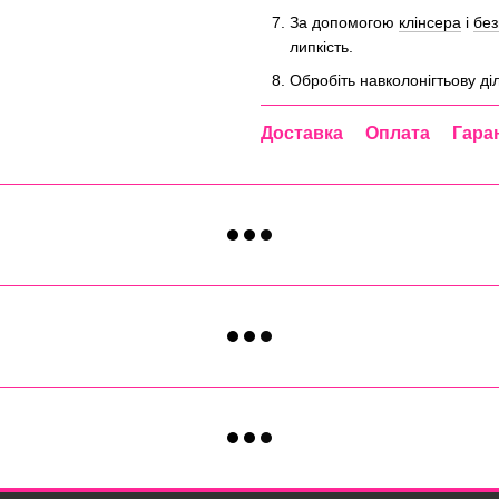
За допомогою
клінсера
і
без
липкість.
Обробіть навколонігтьову д
Доставка
Оплата
Гара