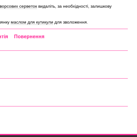
ворсових серветок
видаліть, за необхідності, залишкову
ілянку
маслом для кутикули
для зволоження.
нтія
Повернення