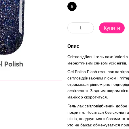
6
Купити
Опис
Світловідбивні гель лаки
Valeri
з 
мерехтливим сяйвом усіх нігтів, 
Gel Polish Flash гель лак паліт
світловідбиваючим піском і гліт
отримавши рівномірне і однорідн
освітлення. З одним шаром нігт
манікюр скоротиться.
Гель лак світловідбивний добре 
покриття. Носиться без сколів т
нігтів, поєднується з базами та 
хто не бажає обмежуватися приг