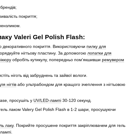
 брендів;
ривалість покриття;
 пензликом.
ку Valeri Gel Polish Flash:
 до декоративного покриття. Використовуючи
пилку для
порядкуйте нігтьову пластину. За допомогою
лопатки для
нікюру
обробіть кутикулу, попередньо пом'якшивши
ремувером
стіть ніготь від забруднень та зайвої вологи.
я нігтів
або ультрабондом для кращого зчеплення з нігтьовою
ase, просушіть у
UV/LED-лампі
30-120 секунд.
гель лаком Valery Gel Polish Flash в 1-2 шари, просушуючи
ль лаку
. Покрийте просушене покриття закріплювачем для гель
-лампі.