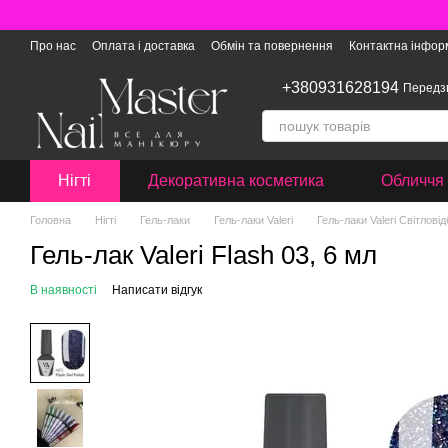
Перейти до основного контенту
Про нас
Оплата і доставка
Обмін та повернення
Контактна інфор
+380931628194
Передз
Нігті
Декоративна косметика
Обличчя 
Головна
Нігті
Гель-лаки
Гель-лаки Valeri
Гель-лаки Valeri Світлові
Гель-лак Valeri Flash 03, 6 мл
В наявності
Написати відгук