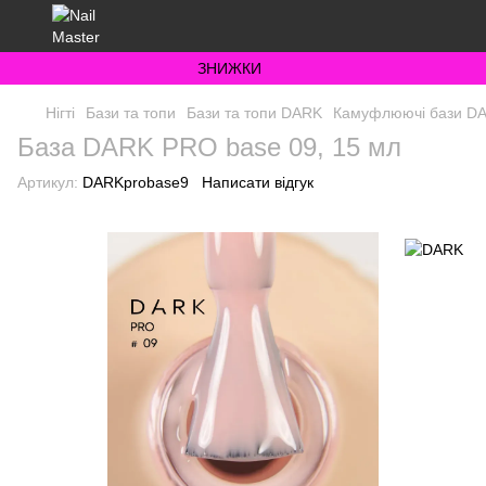
ЗНИЖКИ
Нігті
Бази та топи
Бази та топи DARK
Камуфлюючі бази D
База DARK PRO base 09, 15 мл
Артикул:
DARKprobase9
Написати відгук