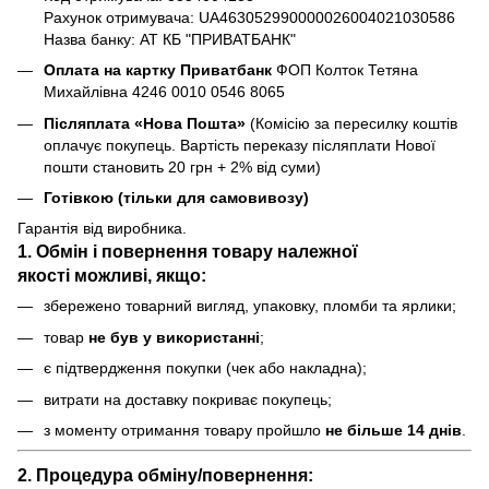
Рахунок отримувача: UA463052990000026004021030586
Назва банку: АТ КБ "ПРИВАТБАНК"
Оплата на картку Приватбанк
ФОП Колток Тетяна
Михайлівна 4246 0010 0546 8065
Післяплата «Нова Пошта»
(Комісію за пересилку коштів
оплачує покупець. Вартість переказу післяплати Нової
пошти становить 20 грн + 2% від суми)
Готівкою (тільки для самовивозу)
Гарантія від виробника.
1. Обмін і повернення товару
належної
якості
можливі, якщо:
збережено товарний вигляд, упаковку, пломби та ярлики;
товар
не був у використанні
;
є підтвердження покупки (чек або накладна);
витрати на доставку покриває покупець;
з моменту отримання товару пройшло
не більше 14 днів
.
2. Процедура обміну/повернення: