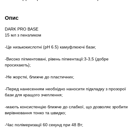
Опис
DARK PRO BASE
15 мл з пензликом
-Це низькокислотні (pH 6.5) камуфлюючі бази;
-Високо пігментовані, рівень пігментації:3-3,5 (добре
просихають);
-Не жорсткі, ближче до пластичних;
-Перед нанесенням необхідно наносити підкладку з прозорої
бази для кращого зчеплення;
-мають консистенцію ближче до слабкої, що дозволяє зробити
вирівнювання тонко та швидко;
-Час полімеризації 60 секунд при 48 Вт;