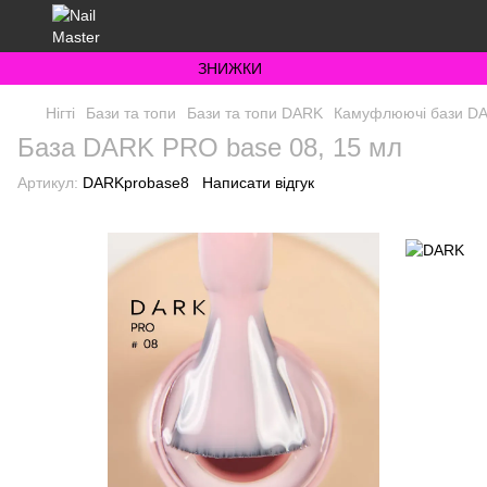
ЗНИЖКИ
Нігті
Бази та топи
Бази та топи DARK
Камуфлюючі бази D
База DARK PRO base 08, 15 мл
Артикул:
DARKprobase8
Написати відгук