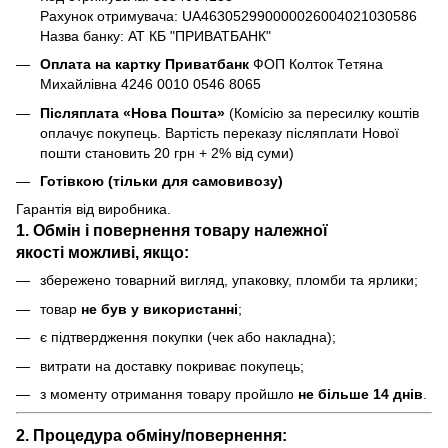
Рахунок отримувача: UA463052990000026004021030586
Назва банку: АТ КБ "ПРИВАТБАНК"
Оплата на картку Приватбанк
ФОП Колток Тетяна
Михайлівна 4246 0010 0546 8065
Післяплата «Нова Пошта»
(Комісію за пересилку коштів
оплачує покупець. Вартість переказу післяплати Нової
пошти становить 20 грн + 2% від суми)
Готівкою (тільки для самовивозу)
Гарантія від виробника.
1. Обмін і повернення товару
належної
якості
можливі, якщо:
збережено товарний вигляд, упаковку, пломби та ярлики;
товар
не був у використанні
;
є підтвердження покупки (чек або накладна);
витрати на доставку покриває покупець;
з моменту отримання товару пройшло
не більше 14 днів
.
2. Процедура обміну/повернення: