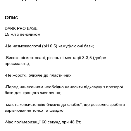
Опис
DARK PRO BASE
15 мл з пензликом
-Це низькокислотні (pH 6.5) камуфлюючі бази;
-Високо пігментовані, рівень пігментації:3-3,5 (добре
просихають);
-Не жорсткі, ближче до пластичних;
-Перед нанесенням необхідно наносити підкладку з прозорої
бази для кращого зчеплення;
-мають консистенцію ближче до слабкої, що дозволяє зробити
вирівнювання тонко та швидко;
-Час полімеризації 60 секунд при 48 Вт;