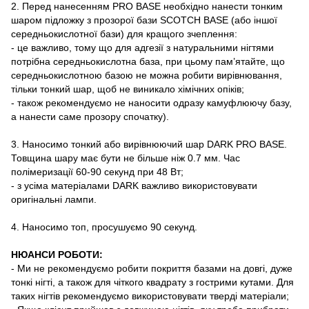
2. Перед нанесенням PRO BASE необхідно нанести тонким
шаром підложку з прозорої бази SCOTCH BASE (або іншої
середньокислотної бази) для кращого зчеплення:
- це важливо, тому що для адгезії з натуральними нігтями
потрібна середньокислотна база, при цьому пам’ятайте, що
середньокислотною базою не можна робити вирівнювання,
тільки тонкий шар, щоб не виникало хімічних опіків;
- також рекомендуємо не наносити одразу камуфлюючу базу,
а нанести саме прозору спочатку).
3. Наносимо тонкий або вирівнюючий шар DARK PRO BASE.
Товщина шару має бути не більше ніж 0.7 мм. Час
полімеризації 60-90 секунд при 48 Вт;
- з усіма матеріалами DARK важливо використовувати
оригінальні лампи.
4. Наносимо топ, просушуємо 90 секунд.
НЮАНСИ РОБОТИ:
- Ми не рекомендуємо робити покриття базами на довгі, дуже
тонкі нігті, а також для чіткого квадрату з гострими кутами. Для
таких нігтів рекомендуємо використовувати тверді матеріали;