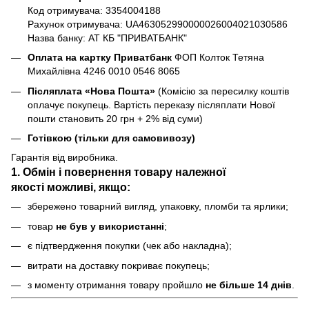
Код отримувача: 3354004188
Рахунок отримувача: UA463052990000026004021030586
Назва банку: АТ КБ "ПРИВАТБАНК"
Оплата на картку Приватбанк
ФОП Колток Тетяна
Михайлівна 4246 0010 0546 8065
Післяплата «Нова Пошта»
(Комісію за пересилку коштів
оплачує покупець. Вартість переказу післяплати Нової
пошти становить 20 грн + 2% від суми)
Готівкою (тільки для самовивозу)
Гарантія від виробника.
1. Обмін і повернення товару
належної
якості
можливі, якщо:
збережено товарний вигляд, упаковку, пломби та ярлики;
товар
не був у використанні
;
є підтвердження покупки (чек або накладна);
витрати на доставку покриває покупець;
з моменту отримання товару пройшло
не більше 14 днів
.