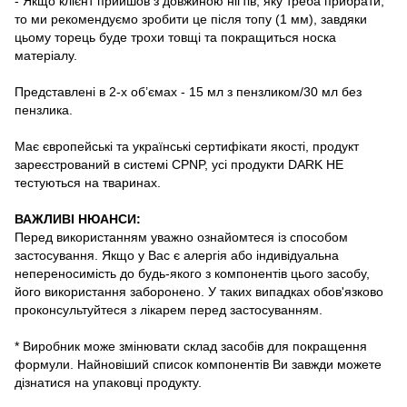
- Якщо клієнт прийшов з довжиною нігтів, яку треба прибрати,
то ми рекомендуємо зробити це після топу (1 мм), завдяки
цьому торець буде трохи товщі та покращиться носка
матеріалу.
Представлені в 2-х об’ємах - 15 мл з пензликом/30 мл без
пензлика.
Має європейські та українські сертифікати якості, продукт
зареєстрований в системі CPNP, усі продукти DARK НЕ
тестуються на тваринах.
ВАЖЛИВІ НЮАНСИ:
Перед використанням уважно ознайомтеся із способом
застосування. Якщо у Вас є алергія або індивідуальна
непереносимість до будь-якого з компонентів цього засобу,
його використання заборонено. У таких випадках обов'язково
проконсультуйтеся з лікарем перед застосуванням.
* Виробник може змінювати склад засобів для покращення
формули. Найновіший список компонентів Ви завжди можете
дізнатися на упаковці продукту.