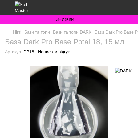
ЗНИЖКИ
Нігті
Бази та топи
Бази та топи DARK
Бази Dark Pro Base P
База Dark Pro Base Potal 18, 15 мл
Артикул:
DP18
Написати відгук