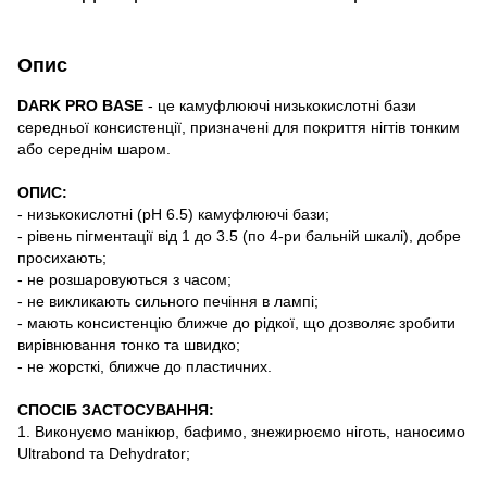
Опис
DARK PRO BASE
- це камуфлюючі низькокислотні бази
середньої консистенції, призначені для покриття нігтів тонким
або середнім шаром.
ОПИС:
- низькокислотні (pH 6.5) камуфлюючі бази;
- рівень пігментації від 1 до 3.5 (по 4-ри бальній шкалі), добре
просихають;
- не розшаровуються з часом;
- не викликають сильного печіння в лампі;
- мають консистенцію ближче до рідкої, що дозволяє зробити
вирівнювання тонко та швидко;
- не жорсткі, ближче до пластичних.
СПОСІБ ЗАСТОСУВАННЯ:
1. Виконуємо манікюр, бафимо, знежирюємо ніготь, наносимо
Ultrabond та Dehydrator;