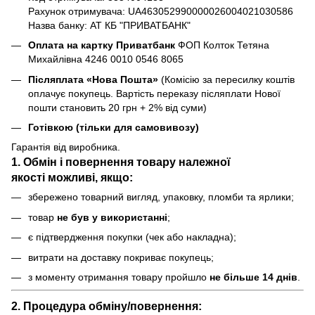
Рахунок отримувача: UA463052990000026004021030586
Назва банку: АТ КБ "ПРИВАТБАНК"
Оплата на картку Приватбанк
ФОП Колток Тетяна
Михайлівна 4246 0010 0546 8065
Післяплата «Нова Пошта»
(Комісію за пересилку коштів
оплачує покупець. Вартість переказу післяплати Нової
пошти становить 20 грн + 2% від суми)
Готівкою (тільки для самовивозу)
Гарантія від виробника.
1. Обмін і повернення товару
належної
якості
можливі, якщо:
збережено товарний вигляд, упаковку, пломби та ярлики;
товар
не був у використанні
;
є підтвердження покупки (чек або накладна);
витрати на доставку покриває покупець;
з моменту отримання товару пройшло
не більше 14 днів
.
2. Процедура обміну/повернення: