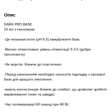
Опис
DARK PRO BASE
15 мл з пензликом
-Це низькокислотні (pH 6.5) камуфлюючі бази;
-Високо пігментовані, рівень пігментації:3-3,5 (добре
просихають);
-Не жорсткі, ближче до пластичних;
-Перед нанесенням необхідно наносити підкладку з прозорої
бази для кращого зчеплення;
-мають консистенцію ближче до слабкої, що дозволяє зробити
вирівнювання тонко та швидко;
-Час полімеризації 60 секунд при 48 Вт;