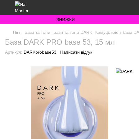
ЗНИЖКИ
Нігті
Бази та топи
Бази та топи DARK
Камуфлюючі бази D
База DARK PRO base 53, 15 мл
Артикул:
DARKprobase53
Написати відгук