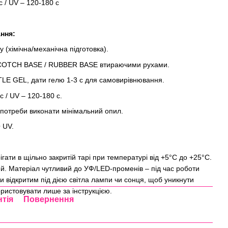
с / UV – 120-180 с
ння:
у (хімічна/механічна підготовка).
SCOTCH BASE / RUBBER BASE втираючими рухами.
LE GEL, дати гелю 1-3 с для самовирівнювання.
с / UV – 120-180 с.
 потреби виконати мінімальний опил.
 UV.
ігати в щільно закритій тарі при температурі від +5°C до +25°C.
тей. Матеріал чутливий до УФ/LED-променів – під час роботи
и відкритим під дією світла лампи чи сонця, щоб уникнути
ристовувати лише за інструкцією.
нтія
Повернення