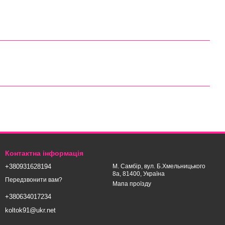
Контактна інформація
+380931628194
М. Самбір, вул. Б.Хмельницького
8а, 81400, Україна
Передзвонити вам?
Мапа проїзду
+380634017234
koltok91@ukr.net