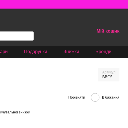
Мій кошик
вари
Подарунки
Знижки
Бренди
Артикул
BBG5
Порівняти
В бажання
ичувальної знижки