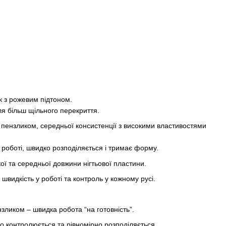
к з рожевим підтоном.
я більш щільного перекриття.
з пензликом, середньої консистенції з високими властивостями
 роботі, швидко розподіляється і тримає форму.
ої та середньої довжини нігтьової пластини.
 швидкість у роботі та контроль у кожному русі.
зликом – швидка робота “на готовність”.
о контролюється та рівномірно розподіляється.