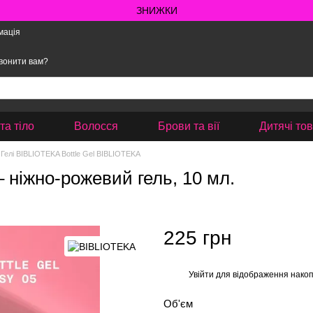
ЗНИЖКИ
мація
вонити вам?
та тіло
Волосся
Брови та вії
Дитячі то
Гелі BIBLIOTEKA Bottle Gel BIBLIOTEKA
 ніжно-рожевий гель, 10 мл.
225 грн
Увійти
для відображення накоп
%
Об'єм