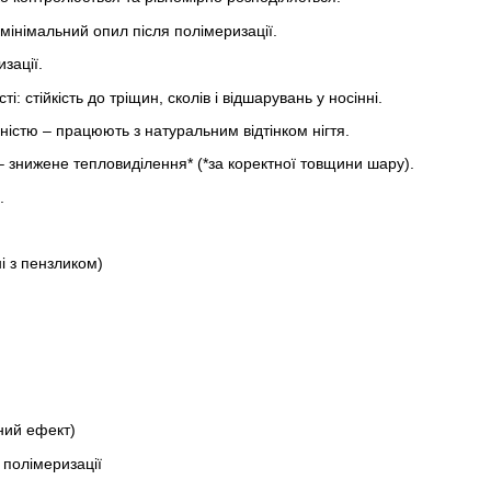
інімальний опил після полімеризації.
зації.
і: стійкість до тріщин, сколів і відшарувань у носінні.
ьністю – працюють з натуральним відтінком нігтя.
 знижене тепловиділення* (*за коректної товщини шару).
.
ні з пензликом)
ний ефект)
 полімеризації