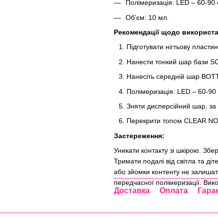
Полімеризація: LED – 60-90 
Об’єм: 10 мл.
Рекомендації щодо використа
Підготувати нігтьову пластин
Нанести тонкий шар бази 
Нанесіть середній шар BOTT
Полімеризація: LED – 60-90 
Зняти дисперсійний шар, за
Перекрити топом CLEAR NO
Застереження:
Уникати контакту зі шкірою. Збер
Тримати подалі від світла та ді
або зйомки контенту не залишат
передчасної полімеризації. Вико
Доставка
Оплата
Гара