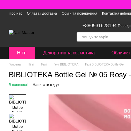
Перейти до основного контенту
Про нас
Оплата і доставка
Обмін та повернення
Контактна інфор
+380931628194
Передз
Нігті
Декоративна косметика
Обличчя 
Головна
Нігті
Гелі
Гелі BIBLIOTEKA
Гелі BIBLIOTEKA Bottle Gel
BIBLIOTEKA Bottle Gel № 05 Rosy –
В наявності
Написати відгук