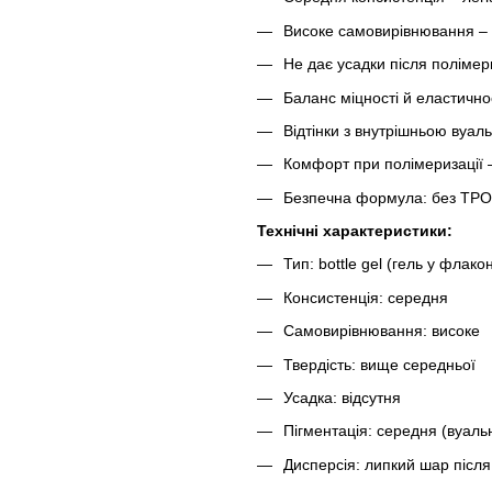
Високе самовирівнювання – м
Не дає усадки після полімери
Баланс міцності й еластичност
Відтінки з внутрішньою вуал
Комфорт при полімеризації –
Безпечна формула: без TPO
Технічні характеристики:
Тип: bottle gel (гель у флако
Консистенція: середня
Самовирівнювання: високе
Твердість: вище середньої
Усадка: відсутня
Пігментація: середня (вуаль
Дисперсія: липкий шар після