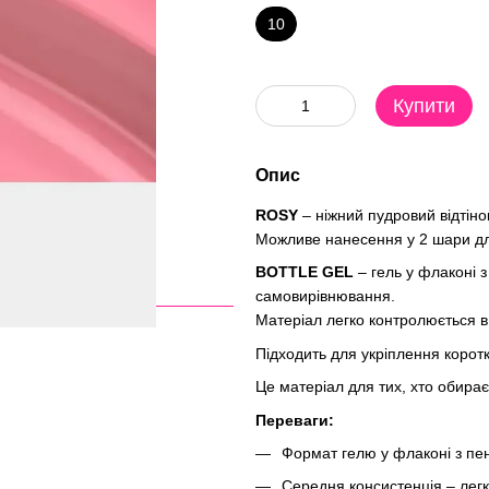
10
Купити
Опис
ROSY
– ніжний пудровий відтіно
Можливе нанесення у 2 шари дл
BOTTLE GEL
– гель у флаконі 
самовирівнювання.
Матеріал легко контролюється в
Підходить для укріплення коротк
Це матеріал для тих, хто обирає
Переваги:
Формат гелю у флаконі з пен
Середня консистенція – легк