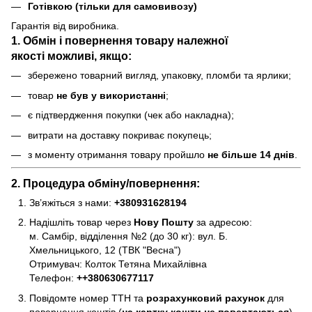
Готівкою (тільки для самовивозу)
Гарантія від виробника.
1. Обмін і повернення товару
належної
якості
можливі, якщо:
збережено товарний вигляд, упаковку, пломби та ярлики;
товар
не був у використанні
;
є підтвердження покупки (чек або накладна);
витрати на доставку покриває покупець;
з моменту отримання товару пройшло
не більше 14 днів
.
2. Процедура обміну/повернення:
Зв’яжіться з нами:
+380931628194
Надішліть товар через
Нову Пошту
за адресою:
м. Самбір, відділення №2 (до 30 кг): вул. Б.
Хмельницького, 12 (ТВК "Весна")
Отримувач: Колток Тетяна Михайлівна
Телефон:
+
+380630677117
Повідомте номер ТТН та
розрахунковий рахунок
для
повернення коштів (
на картку кошти не повертаються
).