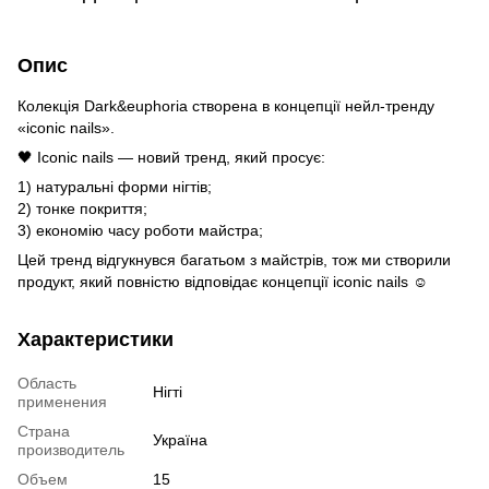
Опис
Колекція Dark&euphoria створена в концепції нейл-тренду
«iconic nails».
🖤 ​​​Iconic nails — новий тренд, який просує:
1) натуральні форми нігтів;
2) тонке покриття;
3) економію часу роботи майстра;
Цей тренд відгукнувся багатьом з майстрів, тож ми створили
продукт, який повністю відповідає концепції iconic nails ☺️
Характеристики
Область
Нігті
применения
Страна
Україна
производитель
Объем
15