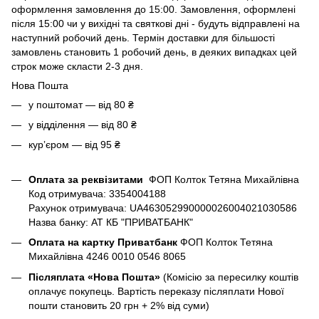
оформлення замовлення до 15:00. Замовлення, оформлені
після 15:00 чи у вихідні та святкові дні - будуть відправлені на
наступний робочий день. Термін доставки для більшості
замовлень становить 1 робочий день, в деяких випадках цей
строк може скласти 2-3 дня.
Нова Пошта
у поштомат — від 80 ₴
у відділення — від 80 ₴
курʼєром — від 95 ₴
Оплата за реквізитами
ФОП Колток Тетяна Михайлівна
Код отримувача: 3354004188
Рахунок отримувача: UA463052990000026004021030586
Назва банку: АТ КБ "ПРИВАТБАНК"
Оплата на картку Приватбанк
ФОП Колток Тетяна
Михайлівна 4246 0010 0546 8065
Післяплата «Нова Пошта»
(Комісію за пересилку коштів
оплачує покупець. Вартість переказу післяплати Нової
пошти становить 20 грн + 2% від суми)