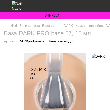
ЗНИЖКИ
Нігті
Бази та топи
Бази та топи DARK
Камуфлюючі бази D
База DARK PRO base 57, 15 мл
Артикул:
DARKprobase57
Написати відгук